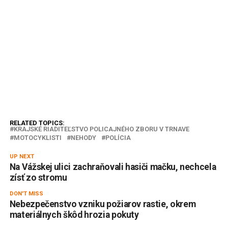
RELATED TOPICS:
KRAJSKÉ RIADITEĽSTVO POLICAJNÉHO ZBORU V TRNAVE
MOTOCYKLISTI
NEHODY
POLÍCIA
UP NEXT
Na Vážskej ulici zachraňovali hasiči mačku, nechcela
zísť zo stromu
DON'T MISS
Nebezpečenstvo vzniku požiarov rastie, okrem
materiálnych škôd hrozia pokuty