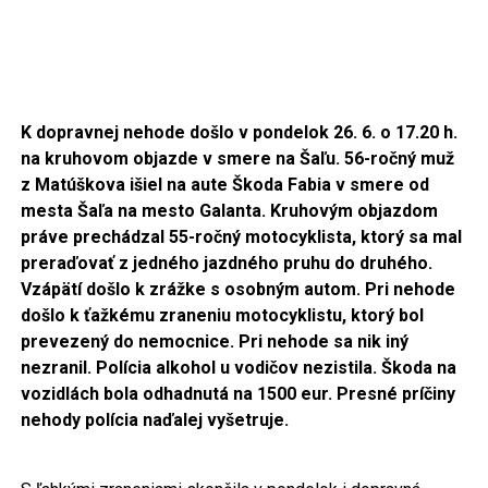
K dopravnej nehode došlo v pondelok 26. 6. o 17.20 h.
na kruhovom objazde v smere na Šaľu. 56-ročný muž
z Matúškova išiel na aute Škoda Fabia v smere od
mesta Šaľa na mesto Galanta. Kruhovým objazdom
práve prechádzal 55-ročný motocyklista, ktorý sa mal
preraďovať z jedného jazdného pruhu do druhého.
Vzápätí došlo k zrážke s osobným autom. Pri nehode
došlo k ťažkému zraneniu motocyklistu, ktorý bol
prevezený do nemocnice. Pri nehode sa nik iný
nezranil. Polícia alkohol u vodičov nezistila. Škoda na
vozidlách bola odhadnutá na 1500 eur. Presné príčiny
nehody polícia naďalej vyšetruje.