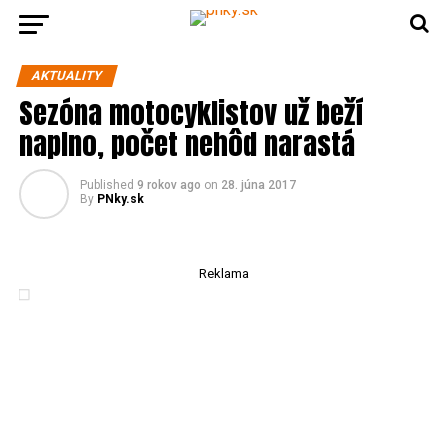
AKTUALITY
Sezóna motocyklistov už beží
naplno, počet nehôd narastá
Published
9 rokov ago
on
28. júna 2017
By
PNky.sk
Reklama