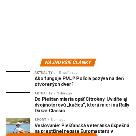
NAJNOVŠIE ČLÁNKY
AKTUALITY
15 hodín ago
Ako funguje PMJ? Polícia pozýva na deň
otvorených dverí
AKTUALITY
2 dni ago
Do Piešťan mieria opäť Citroëny. Uvidíte aj
dvojmotorovú „kačicu“, ktorá mieri na Rally
Dakar Classic
ŠPORT
3 dni ago
Veslovanie: Piešťanská veteránka úspešná
na prestížnej regate Euromasters v