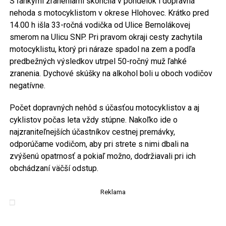
S ľahkými zraneniami skončila v pondelok i dopravná
nehoda s motocyklistom v okrese Hlohovec. Krátko pred
14.00 h išla 33-ročná vodička od Ulice Bernolákovej
smerom na Ulicu SNP. Pri pravom okraji cesty zachytila
motocyklistu, ktorý pri náraze spadol na zem a podľa
predbežných výsledkov utrpel 50-ročný muž ľahké
zranenia. Dychové skúšky na alkohol boli u oboch vodičov
negatívne.
Počet dopravných nehôd s účasťou motocyklistov a aj
cyklistov počas leta vždy stúpne. Nakoľko ide o
najzraniteľnejších účastníkov cestnej premávky,
odporúčame vodičom, aby pri strete s nimi dbali na
zvýšenú opatrnosť a pokiaľ možno, dodržiavali pri ich
obchádzaní väčší odstup.
Reklama