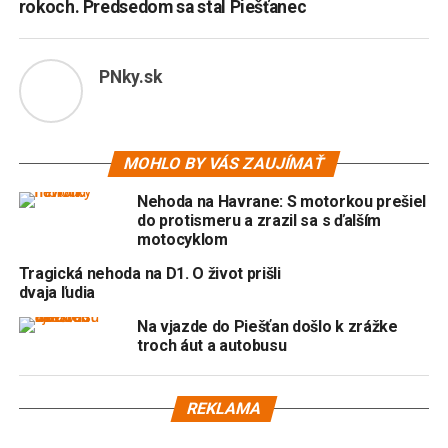
rokoch. Predsedom sa stal Piešťanec
PNky.sk
MOHLO BY VÁS ZAUJÍMAŤ
Nehoda na Havrane: S motorkou prešiel
do protismeru a zrazil sa s ďalším
motocyklom
Tragická nehoda na D1. O život prišli
dvaja ľudia
Na vjazde do Piešťan došlo k zrážke
troch áut a autobusu
REKLAMA