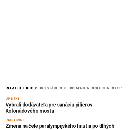
RELATED TOPICS:
CESTÁRI
D1
DIAĽNICA
NEHODA
TOP
UP NEXT
Vybrali dodávateľa pre sanáciu pilierov
Kolonádového mosta
DON'T MISS
Zmena na čele paralympijského hnutia po dlhých