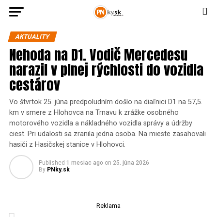
AKTUALITY
Nehoda na D1. Vodič Mercedesu
narazil v plnej rýchlosti do vozidla
cestárov
Vo štvrtok 25. júna predpoludním došlo na diaľnici D1 na 57,5.
km v smere z Hlohovca na Trnavu k zrážke osobného
motorového vozidla a nákladného vozidla správy a údržby
ciest. Pri udalosti sa zranila jedna osoba. Na mieste zasahovali
hasiči z Hasičskej stanice v Hlohovci.
Published
1 mesiac ago
on
25. júna 2026
By
PNky.sk
Reklama