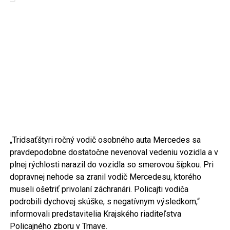
„Tridsaťštyri ročný vodič osobného auta Mercedes sa
pravdepodobne dostatočne nevenoval vedeniu vozidla a v
plnej rýchlosti narazil do vozidla so smerovou šípkou. Pri
dopravnej nehode sa zranil vodič Mercedesu, ktorého
museli ošetriť privolaní záchranári. Policajti vodiča
podrobili dychovej skúške, s negatívnym výsledkom,“
informovali predstavitelia Krajského riaditeľstva
Policajného zboru v Trnave.