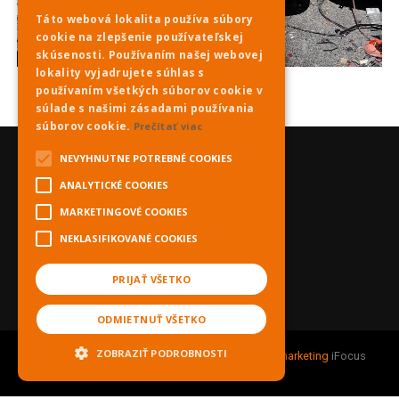
Táto webová lokalita používa súbory
cookie na zlepšenie používateľskej
skúsenosti. Používaním našej webovej
lokality vyjadrujete súhlas s
používaním všetkých súborov cookie v
súlade s našimi zásadami používania
súborov cookie.
Prečítať viac
NEVYHNUTNE POTREBNÉ COOKIES
ANALYTICKÉ COOKIES
MARKETINGOVÉ COOKIES
NEKLASIFIKOVANÉ COOKIES
PRIJAŤ VŠETKO
ODMIETNUŤ VŠETKO
ZOBRAZIŤ PODROBNOSTI
Copyright © 2021 PNky.sk |
Webdesign
&
Online marketing
iFocus
digitálna reklamná agentúra.