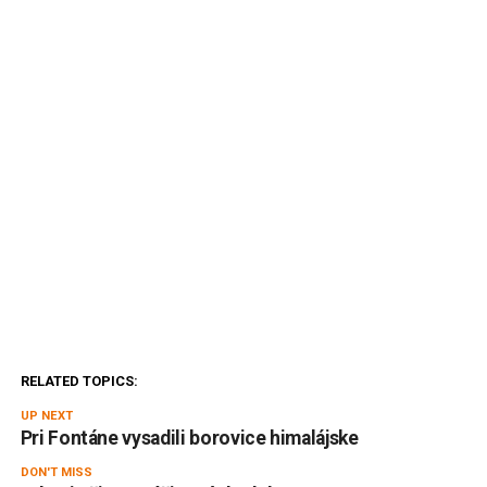
RELATED TOPICS:
UP NEXT
Pri Fontáne vysadili borovice himalájske
DON'T MISS