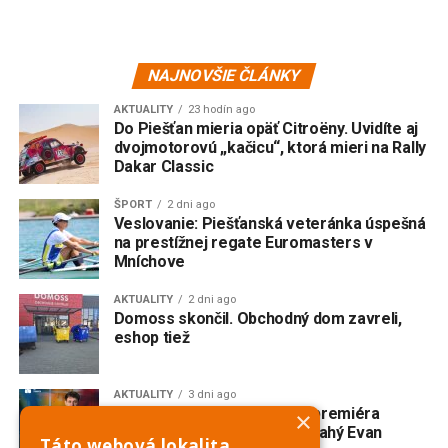
NAJNOVŠIE ČLÁNKY
AKTUALITY
23 hodín ago
Do Piešťan mieria opäť Citroëny. Uvidíte aj
dvojmotorovú „kačicu“, ktorá mieri na Rally
Dakar Classic
ŠPORT
2 dni ago
Veslovanie: Piešťanská veteránka úspešná
na prestížnej regate Euromasters v
Mníchove
AKTUALITY
2 dni ago
Domoss skončil. Obchodný dom zavreli,
eshop tiež
AKTUALITY
3 dni ago
V Trnave vzniká slovenská premiéra
×
broadwayského muzikálu Drahý Evan
Táto webová lokalita