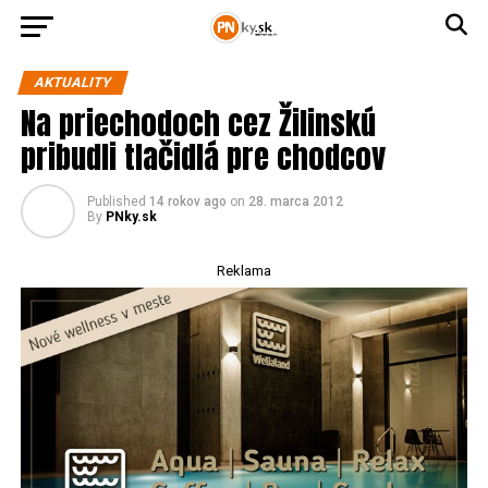
AKTUALITY
Na priechodoch cez Žilinskú
pribudli tlačidlá pre chodcov
Published
14 rokov ago
on
28. marca 2012
By
PNky.sk
Reklama