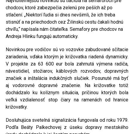
Najviditeľnejšou novinkou sú tlačidlá na semaforoch pre
chodcov, ktoré zabezpečia zelenú pre peších až po
stlačení. „Niektorí ľudia si dnes nevšimli, že ich treba
stisnúť a na priechodoch cez Žilinskú cestu čakali hodnú
chvíľu,“ napísala nám čitateľka. Semafory pre chodcov na
Andreja Hlinku fungujú automaticky.
Novinkou pre vodičov sú vo vozovke zabudované sčítacie
zariadenia, vďaka ktorým je križovatka riadená dynamicky.
V projekte za 63 600 eur bola zahrnutá výmena radiča,
návestidiel, stožiarov, káblových rozvodov, dopravných
značiek a inštalácia indukčných slučiek. Posunuté má byť
aj vodorovné dopravné značenie. Na križovatke totiž
dochádzalo ku kolíznym situácia, príčinou ktorých bola
veľká vzdialenosť stop čiary na ramenách od hranice
križovatky.
Dosluhujúca svetelná signalizácia fungovala od roku 1979.
Podľa Beáty Palkechovej z úseku dopravy mestského