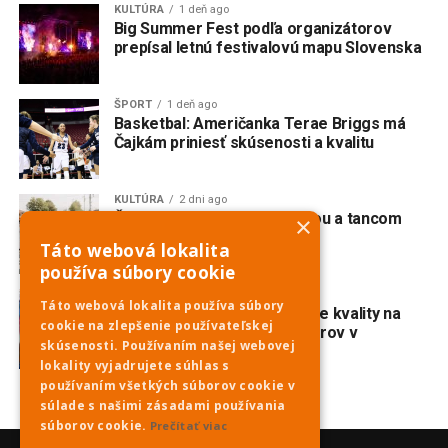
KULTÚRA
1 deň ago
Big Summer Fest podľa organizátorov
prepísal letnú festivalovú mapu Slovenska
ŠPORT
1 deň ago
Basketbal: Američanka Terae Briggs má
Čajkám priniesť skúsenosti a kvalitu
KULTÚRA
2 dni ago
Červeník žije spevom, hudbou a tancom
×
Táto webová lokalita
používa súbory cookie
ŠPORT
2 dni ago
Táto webová lokalita používa súbory
Karolina Valko potvrdila svoje kvality na
cookie na zlepšenie používateľskej
majstrovstvách Európy juniorov v
skúsenosti. Používaním našej webovej
diaľkovom plávaní
lokality vyjadrujete súhlas s
používaním všetkých súborov cookie v
súlade s našimi zásadami používania
súborov cookie.
Prečítať viac