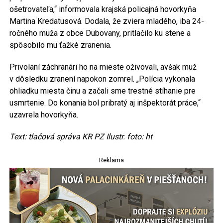
ošetrovateľa,“ informovala krajská policajná hovorkyňa
Martina Kredatusová. Dodala, že zviera mladého, iba 24-
ročného muža z obce Dubovany, pritlačilo ku stene a
spôsobilo mu ťažké zranenia.
Privolaní záchranári ho na mieste oživovali, avšak muž
v dôsledku zranení napokon zomrel. „Polícia vykonala
ohliadku miesta činu a začali sme trestné stíhanie pre
usmrtenie. Do konania bol pribratý aj inšpektorát práce,“
uzavrela hovorkyňa.
Text: tlačová správa KR PZ Ilustr. foto: ht
Reklama