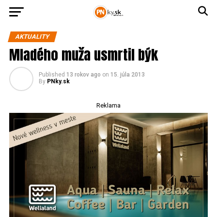
AKTUALITY
Mladého muža usmrtil býk
Published
13 rokov ago
on
15. júla 2013
By
PNky.sk
Reklama