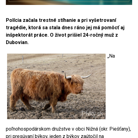
Polícia začala trestné stíhanie a pri vyšetrovaní
tragédie, ktorá sa stala dnes ráno jej má pomôcť aj
inšpektorát práce. O život prišiel 24-ročný muž z
Dubovian.
„Na
poľnohospodárskom družstve v obci Nižná (okr. Piešťany),
pri presúvaní býkov, jeden z býkov zaútočil na