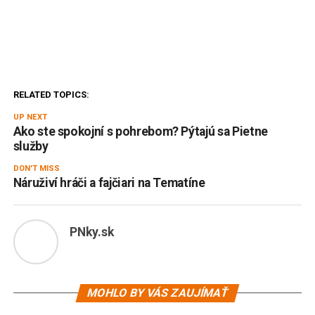
RELATED TOPICS:
UP NEXT
Ako ste spokojní s pohrebom? Pýtajú sa Pietne
služby
DON'T MISS
Náruživí hráči a fajčiari na Tematíne
PNky.sk
MOHLO BY VÁS ZAUJÍMAŤ