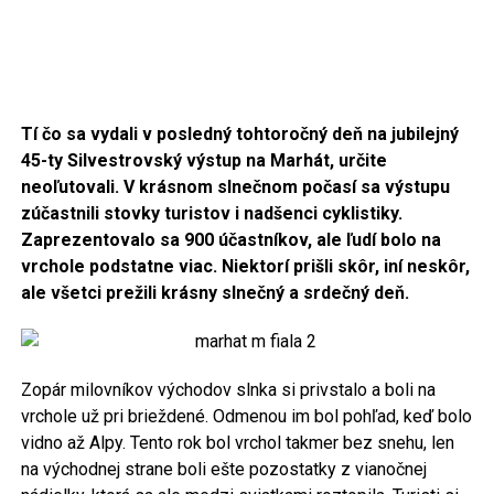
Tí čo sa vydali v posledný tohtoročný deň na jubilejný
45-ty Silvestrovský výstup na Marhát, určite
neoľutovali. V krásnom slnečnom počasí sa výstupu
zúčastnili stovky turistov i nadšenci cyklistiky.
Zaprezentovalo sa 900 účastníkov, ale ľudí bolo na
vrchole podstatne viac. Niektorí prišli skôr, iní neskôr,
ale všetci prežili krásny slnečný a srdečný deň.
Zopár milovníkov východov slnka si privstalo a boli na
vrchole už pri brieždené. Odmenou im bol pohľad, keď bolo
vidno až Alpy. Tento rok bol vrchol takmer bez snehu, len
na východnej strane boli ešte pozostatky z vianočnej