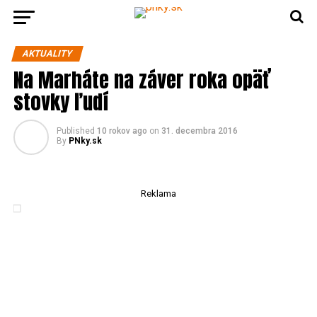
AKTUALITY
Na Marháte na záver roka opäť
stovky ľudí
Published
10 rokov ago
on
31. decembra 2016
By
PNky.sk
Reklama