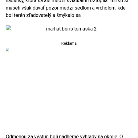
nádielky, ktorá sa ale medzi sviatkami roztopila. Turisti si
museli však dávať pozor medzi sedlom a vrcholom, kde
bol terén zľadovatelý a šmýkalo sa.
Reklama
Odmenou za výstup boli nádherné výhľady na okolie. O