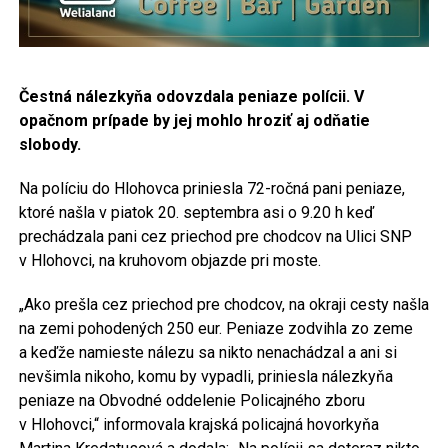
Čestná nálezkyňa odovzdala peniaze polícii. V
opačnom prípade by jej mohlo hroziť aj odňatie
slobody
.
Na políciu do Hlohovca priniesla 72-ročná pani peniaze,
ktoré našla v piatok 20. septembra asi o 9.20 h keď
prechádzala pani cez priechod pre chodcov na Ulici SNP
v Hlohovci, na kruhovom objazde pri moste.
„Ako prešla cez priechod pre chodcov, na okraji cesty našla
na zemi pohodených 250 eur. Peniaze zodvihla zo zeme
a keďže namieste nálezu sa nikto nenachádzal a ani si
nevšimla nikoho, komu by vypadli, priniesla nálezkyňa
peniaze na Obvodné oddelenie Policajného zboru
v Hlohovci,“ informovala krajská policajná hovorkyňa