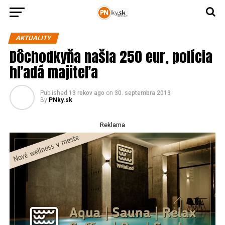
AKTUALITY
Dôchodkyňa našla 250 eur, polícia
hľadá majiteľa
Published
13 rokov ago
on
30. septembra 2013
By
PNky.sk
Reklama