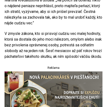
Martina Kredatusová a dodala: „Na polícii sa doteraz nikto
o nájdené peniaze neprihlásil, preto majiteľa peňazí, ktorý
ich stratil, vyzývame, aby si ich prišiel prevziať. Čestná
nálezkyňa sa zachovala tak, ako by to mal urobiť každý, kto
nájde cudziu vec.“
V zmysle zákona, kto si prisvojí cudziu vec malej hodnoty,
ktorá sa dostala do jeho moci nálezom, omylom alebo inak
bez privolenia oprávnenej osoby, potrestá sa odňatím
slobody až na jeden rok. Šesť mesiacov až päť rokov hrozí
páchateľovi takéhoto skutku, ak ním spôsobí väčšiu škodu.
Reklama