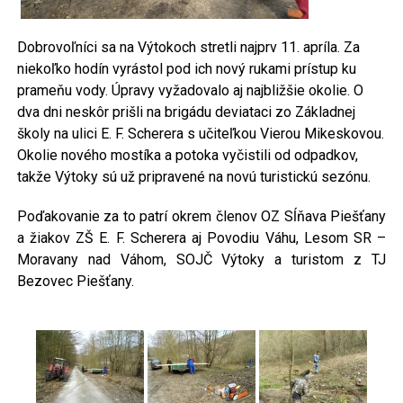
Dobrovoľníci sa na Výtokoch stretli najprv 11. apríla. Za
niekoľko hodín vyrástol pod ich nový rukami prístup ku
prameňu vody. Úpravy vyžadovalo aj najbližšie okolie. O
dva dni neskôr prišli na brigádu deviataci zo Základnej
školy na ulici E. F. Scherera s učiteľkou Vierou Mikeskovou.
Okolie nového mostíka a potoka vyčistili od odpadkov,
takže Výtoky sú už pripravené na novú turistickú sezónu.
Poďakovanie za to patrí okrem členov OZ Sĺňava Piešťany
a žiakov ZŠ E. F. Scherera aj Povodiu Váhu, Lesom SR –
Moravany nad Váhom, SOJČ Výtoky a turistom z TJ
Bezovec Piešťany.