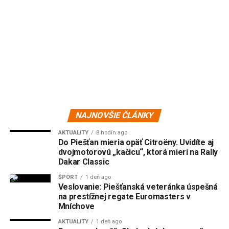
NAJNOVŠIE ČLÁNKY
AKTUALITY
8 hodín ago
Do Piešťan mieria opäť Citroëny. Uvidíte aj
dvojmotorovú „kačicu“, ktorá mieri na Rally
Dakar Classic
ŠPORT
1 deň ago
Veslovanie: Piešťanská veteránka úspešná
na prestížnej regate Euromasters v
Mníchove
AKTUALITY
1 deň ago