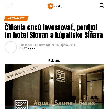
AKTUALITY
Číňania chcú investovať, ponúkli
im hotel Slovan a kúpalisko Sĺňava
Published
15 rokov ago
on
16. apríla 2011
By
PNky.sk
Reklama