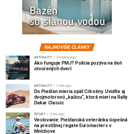
NAJNOVŠIE ČLÁNKY
AKTUALITY
2 hodiny ago
Ako funguje PMJ? Polícia pozýva na deň
otvorených dverí
AKTUALITY
1 deň ago
Do Piešťan mieria opäť Citroëny. Uvidíte aj
dvojmotorovú „kačicu“, ktorá mieri na Rally
Dakar Classic
ŠPORT
2 dni ago
Veslovanie: Piešťanská veteránka úspešná
na prestížnej regate Euromasters v
Mníchove