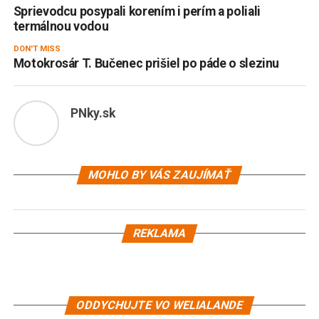
Sprievodcu posypali korením i perím a poliali
termálnou vodou
DON'T MISS
Motokrosár T. Bučenec prišiel po páde o slezinu
PNky.sk
MOHLO BY VÁS ZAUJÍMAŤ
REKLAMA
ODDYCHUJTE VO WELIALANDE