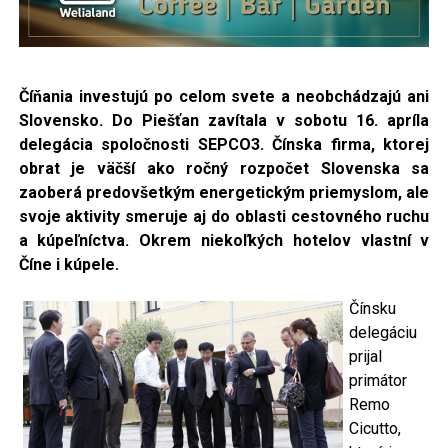
Číňania investujú po celom svete a neobchádzajú ani
Slovensko. Do Piešťan
zavítala v sobotu
16. apríla
delegácia spoločnosti SEPCO3. Čínska firma, ktorej
obrat je väčší ako ročný rozpočet Slovenska sa
zaoberá predovšetkým energetickým priemyslom, ale
svoje aktivity smeruje aj do oblasti cestovného ruchu
a kúpeľníctva. Okrem niekoľkých hotelov vlastní v
Číne i kúpele.
Čínsku
delegáciu
prijal
primátor
Remo
Cicutto,