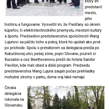
ktorý im
predstavil
mesto,
jeho
históriu a fungovanie. Vysvetlil im, že Piešťany sú okrem
kúpeľov, či elektrotechnického priemyslu, mestom kultúry
a športu. Predsedovi predstavenstva spoločnosti Wang
Lujunovi sa páčilo ticho a pokoj, ktoré ho upútali ako prvé
po príchode. Spolu s primátorom sa delegácia prešla po
Kukučínovej ulici, pešej zóne, popri Slovane, pozreli si
Kursalon a cez Beethovenovu prešli do hotela Sandor
Pavillon, kde mali obed a ďalší program. Predsedu
predstavenstva Wang Lujuna zaujali počas prehliadky
mohutné stromy v parku, doma vraj také nemajú.
Čínska
delegácia
rokovala na
Slovensku