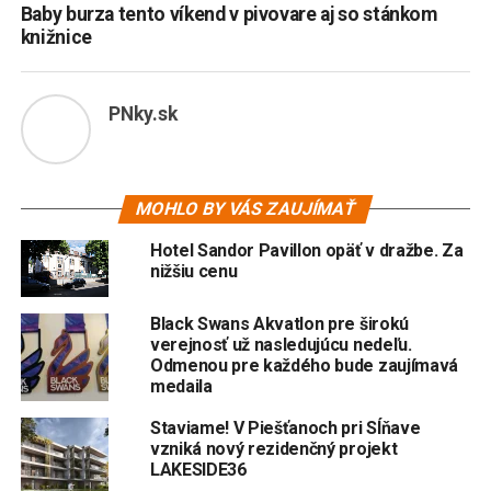
Baby burza tento víkend v pivovare aj so stánkom
knižnice
PNky.sk
MOHLO BY VÁS ZAUJÍMAŤ
Hotel Sandor Pavillon opäť v dražbe. Za
nižšiu cenu
Black Swans Akvatlon pre širokú
verejnosť už nasledujúcu nedeľu.
Odmenou pre každého bude zaujímavá
medaila
Staviame! V Piešťanoch pri Sĺňave
vzniká nový rezidenčný projekt
LAKESIDE36