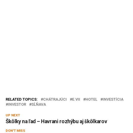
RELATED TOPICS:
CHÁTRAJÚCI
E.VII
HOTEL
INVESTÍCIA
INVESTOR
SĹŇAVA
UP NEXT
Škôlky na ľad – Havrani rozhýbu aj škôlkarov
DON'T MISS