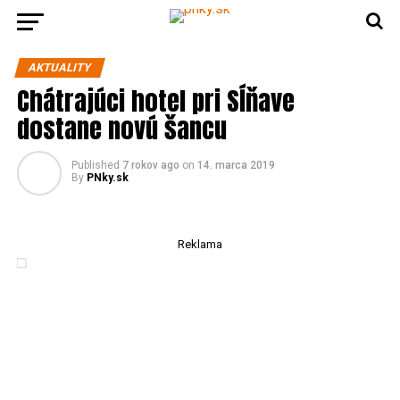
AKTUALITY
Chátrajúci hotel pri Sĺňave
dostane novú šancu
Published
7 rokov ago
on
14. marca 2019
By
PNky.sk
Reklama