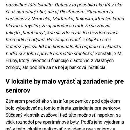
pozdvihne túto lokalitu. Doteraz to pôsobilo ako tŕň v oku
či už samotnej obci, ale aj Piešťancom. Stretávam tu
cudzincov z Nemecka, Maďarska, Rakúska, ktorí len krútia
hlavou a myslím, že aj domáci sú radi, že sa zbavia
takejto „haraburdy“, kde sa zdržiavali len bezdomovci a
hromadil sa odpad. Pre zaujímavosť z objektu sme
doteraz vyviezli 80 ton komunálneho odpadu na skládku.
Ľudia si z toho spravili normálne smetisko,
“ konštatuje M.
Hrubý, ktorý investíciu financuje čiastočne z vlastných
zdrojov, ale podieľa sa na nej aj banková inštitúcia.
V lokalite by malo vyrásť aj zariadenie pre
seniorov
Zámerom predošlého vlastníka pozemkov pod objektom
bolo vybudovať na tomto mieste zariadenie pre seniorov.
Súčasný vlastník zvažoval tiež túto možnosť, napokon sa
však rozhodol pre apartmánové byty. Podľa jeho vyjadrenia
má v tejto lokalite realizovať zariadenie pre seniorov v