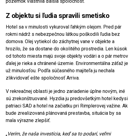
pozemok vlastnila ďalšia spoločnosť.
Z objektu si ľudia spravili smetisko
Hotel sa v minulosti vykuroval ľahkým olejom. Pred pár
rokmi nádrž s nebezpečnou látkou poškodili ľudia bez
domova. Olej vytiekol do záchytnej vane v objekte a
hrozilo, že sa dostane do okolitého prostredia. Len kúsok
od tohoto miesta majú svoje objekty vodári a o pár metrov
ďalej je rieka a chránené územie. Environmentálna záťaž je
už minulosťou. Podľa súčasného majiteľa ju nechala
zlikvidovať ešte spoločnosť Arriva.
V rekreačnej oblasti je jedno zariadenie úplne novým, iné
sú zrekonštruované. Hyzdia ju predovšetkým hotel kedysi
patriaci SAD a hotel na začiatku pri Rimplerovej važine. Ak
bude zrealizovaná plánovaná prestavba, situácia by sa
mala výrazne zlepšiť.
„
Verím, že naša investícia, keď sa to podarí, veľmi