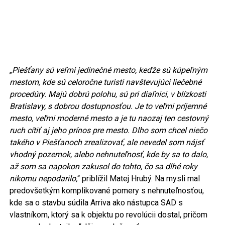
„
Piešťany sú veľmi jedinečné mesto, keďže sú kúpeľným
mestom, kde sú celoročne turisti navštevujúci liečebné
procedúry. Majú dobrú polohu, sú pri diaľnici, v blízkosti
Bratislavy, s dobrou dostupnosťou. Je to veľmi príjemné
mesto, veľmi moderné mesto a je tu naozaj ten cestovný
ruch cítiť aj jeho prínos pre mesto. Dlho som chcel niečo
takého v Piešťanoch zrealizovať, ale nevedel som nájsť
vhodný pozemok, alebo nehnuteľnosť, kde by sa to dalo,
až som sa napokon zakusol do tohto, čo sa dlhé roky
nikomu nepodarilo,
“ priblížil Matej Hrubý. Na mysli mal
predovšetkým komplikované pomery s nehnuteľnosťou,
kde sa o stavbu súdila Arriva ako nástupca SAD s
vlastníkom, ktorý sa k objektu po revolúcii dostal, pričom