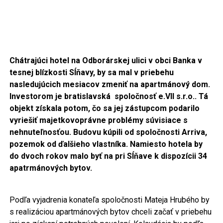
Chátrajúci hotel na Odborárskej ulici v obci Banka v
tesnej blízkosti Sĺňavy, by sa mal v priebehu
nasledujúcich mesiacov zmeniť na apartmánový dom.
Investorom je bratislavská spoločnosť e.VII s.r.o.. Tá
objekt získala potom, čo sa jej zástupcom podarilo
vyriešiť majetkovoprávne problémy súvisiace s
nehnuteľnosťou. Budovu kúpili od spoločnosti Arriva,
pozemok od ďalšieho vlastníka. Namiesto hotela by
do dvoch rokov malo byť na pri Sĺňave k dispozícii 34
apatrmánových bytov.
Podľa vyjadrenia konateľa spoločnosti Mateja Hrubého by
s realizáciou apartmánových bytov chceli začať v priebehu