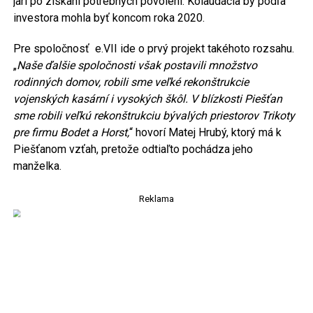
jari po získaní potrebných povolení. Kolaudácia by podľa
investora mohla byť koncom roka 2020.
Pre spoločnosť e.VII ide o prvý projekt takéhoto rozsahu.
„
Naše ďalšie spoločnosti však postavili množstvo
rodinných domov, robili sme veľké rekonštrukcie
vojenských kasární i vysokých škôl. V blízkosti Piešťan
sme robili veľkú rekonštrukciu bývalých priestorov Trikoty
pre firmu Bodet a Horst,
“ hovorí Matej Hrubý, ktorý má k
Piešťanom vzťah, pretože odtiaľto pochádza jeho
manželka.
Reklama