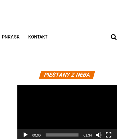
PNKY.SK
KONTAKT
Video
PIEŠŤANY Z NEBA
prehrávač
00:00
01:34