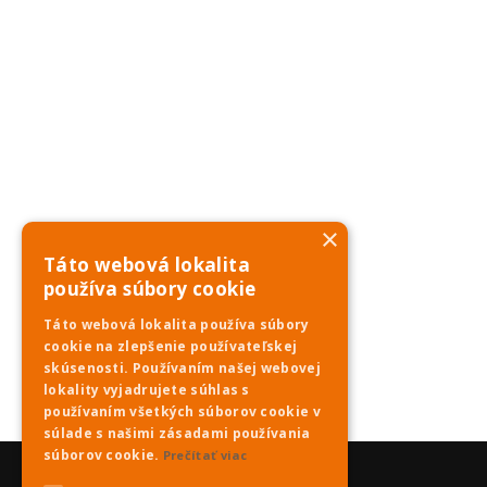
×
Táto webová lokalita
používa súbory cookie
Táto webová lokalita používa súbory
cookie na zlepšenie používateľskej
skúsenosti. Používaním našej webovej
lokality vyjadrujete súhlas s
používaním všetkých súborov cookie v
súlade s našimi zásadami používania
súborov cookie.
Prečítať viac