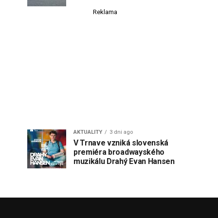
Reklama
AKTUALITY
3 dni ago
V Trnave vzniká slovenská
premiéra broadwayského
muzikálu Drahý Evan Hansen