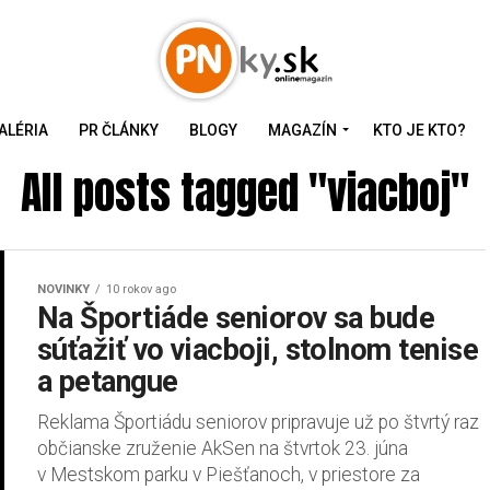
ALÉRIA
PR ČLÁNKY
BLOGY
MAGAZÍN
KTO JE KTO?
All posts tagged "viacboj"
NOVINKY
10 rokov ago
Na Športiáde seniorov sa bude
súťažiť vo viacboji, stolnom tenise
a petangue
Reklama Športiádu seniorov pripravuje už po štvrtý raz
občianske zruženie AkSen na štvrtok 23. júna
v Mestskom parku v Piešťanoch, v priestore za