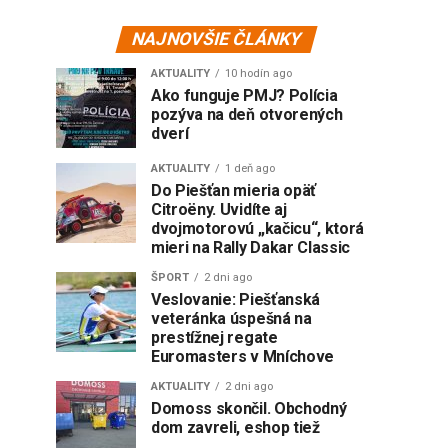
NAJNOVŠIE ČLÁNKY
AKTUALITY
10 hodín ago
Ako funguje PMJ? Polícia
pozýva na deň otvorených
dverí
AKTUALITY
1 deň ago
Do Piešťan mieria opäť
Citroëny. Uvidíte aj
dvojmotorovú „kačicu“, ktorá
mieri na Rally Dakar Classic
ŠPORT
2 dni ago
Veslovanie: Piešťanská
veteránka úspešná na
prestížnej regate
Euromasters v Mníchove
AKTUALITY
2 dni ago
Domoss skončil. Obchodný
dom zavreli, eshop tiež