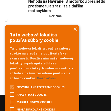
Nehoda na Havrane: S motorkou prešiel do
protismeru a zrazil sa s ďalším
motocyklom
Reklama
×
Táto webová lokalita
používa súbory cookie
Táto webová lokalita používa súbory
cookie na zlepšenie používateľskej
skúsenosti. Používaním našej webovej
lokality vyjadrujete súhlas s
používaním všetkých súborov cookie v
súlade s našimi zásadami používania
súborov cookie.
Prečítať viac
NEVYHNUTNE POTREBNÉ COOKIES
ANALYTICKÉ COOKIES
MARKETINGOVÉ COOKIES
NEKLASIFIKOVANÉ COOKIES