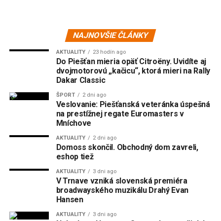
NAJNOVŠIE ČLÁNKY
AKTUALITY
23 hodín ago
Do Piešťan mieria opäť Citroëny. Uvidíte aj
dvojmotorovú „kačicu“, ktorá mieri na Rally
Dakar Classic
ŠPORT
2 dni ago
Veslovanie: Piešťanská veteránka úspešná
na prestížnej regate Euromasters v
Mníchove
AKTUALITY
2 dni ago
Domoss skončil. Obchodný dom zavreli,
eshop tiež
AKTUALITY
3 dni ago
V Trnave vzniká slovenská premiéra
broadwayského muzikálu Drahý Evan
Hansen
AKTUALITY
3 dni ago