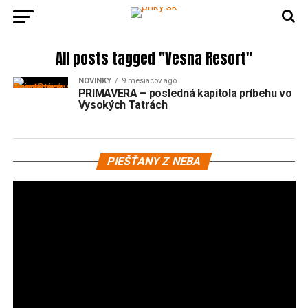
All posts tagged "Vesna Resort"
NOVINKY
9 mesiacov ago
PRIMAVERA – posledná kapitola príbehu vo
Vysokých Tatrách
Vi
PIEŠŤANY Z NEBA
pr