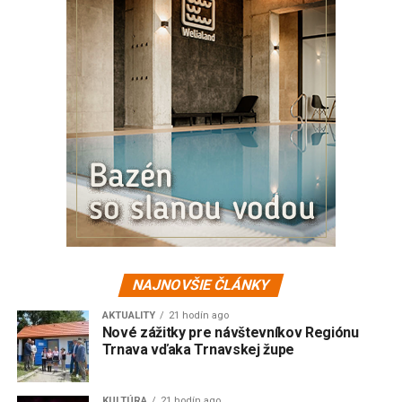
NAJNOVŠIE ČLÁNKY
AKTUALITY
21 hodín ago
Nové zážitky pre návštevníkov Regiónu
Trnava vďaka Trnavskej župe
KULTÚRA
21 hodín ago