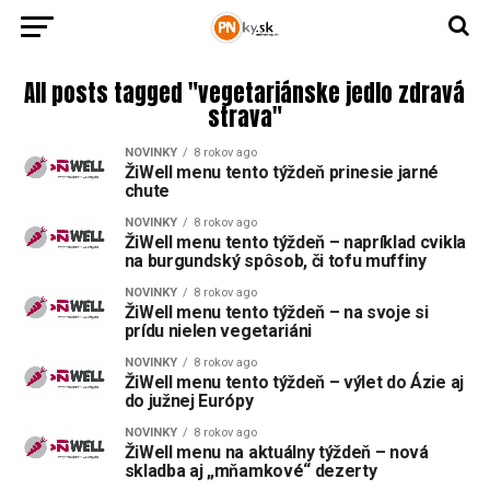
All posts tagged "vegetariánske jedlo zdravá
strava"
NOVINKY
8 rokov ago
ŽiWell menu tento týždeň prinesie jarné
chute
NOVINKY
8 rokov ago
ŽiWell menu tento týždeň – napríklad cvikla
na burgundský spôsob, či tofu muffiny
NOVINKY
8 rokov ago
ŽiWell menu tento týždeň – na svoje si
prídu nielen vegetariáni
NOVINKY
8 rokov ago
ŽiWell menu tento týždeň – výlet do Ázie aj
do južnej Európy
NOVINKY
8 rokov ago
ŽiWell menu na aktuálny týždeň – nová
skladba aj „mňamkové“ dezerty