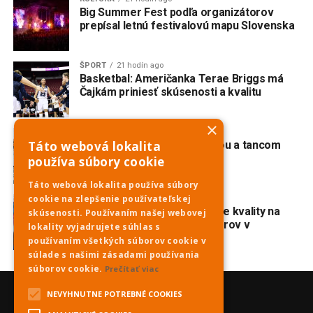
Big Summer Fest podľa organizátorov
prepísal letnú festivalovú mapu Slovenska
ŠPORT
21 hodín ago
Basketbal: Američanka Terae Briggs má
Čajkám priniesť skúsenosti a kvalitu
×
KULTÚRA
2 dni ago
Táto webová lokalita
Červeník žije spevom, hudbou a tancom
používa súbory cookie
Táto webová lokalita používa súbory
cookie na zlepšenie používateľskej
ŠPORT
2 dni ago
Karolina Valko potvrdila svoje kvality na
skúsenosti. Používaním našej webovej
majstrovstvách Európy juniorov v
lokality vyjadrujete súhlas s
diaľkovom plávaní
používaním všetkých súborov cookie v
súlade s našimi zásadami používania
súborov cookie.
Prečítať viac
NEVYHNUTNE POTREBNÉ COOKIES