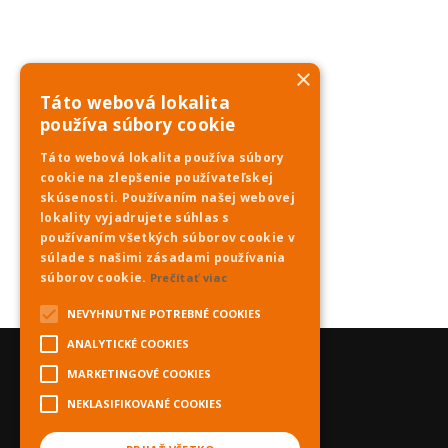
×
Táto webová lokalita
používa súbory cookie
Táto webová lokalita používa súbory
cookie na zlepšenie používateľskej
skúsenosti. Používaním našej webovej
lokality vyjadrujete súhlas s
používaním všetkých súborov cookie v
súlade s našimi zásadami používania
súborov cookie.
Prečítať viac
NEVYHNUTNE POTREBNÉ COOKIES
ANALYTICKÉ COOKIES
MARKETINGOVÉ COOKIES
NEKLASIFIKOVANÉ COOKIES