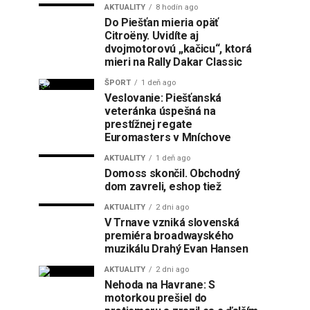
AKTUALITY
8 hodín ago
Do Piešťan mieria opäť
Citroëny. Uvidíte aj
dvojmotorovú „kačicu“, ktorá
mieri na Rally Dakar Classic
ŠPORT
1 deň ago
Veslovanie: Piešťanská
veteránka úspešná na
prestížnej regate
Euromasters v Mníchove
AKTUALITY
1 deň ago
Domoss skončil. Obchodný
dom zavreli, eshop tiež
AKTUALITY
2 dni ago
V Trnave vzniká slovenská
premiéra broadwayského
muzikálu Drahý Evan Hansen
AKTUALITY
2 dni ago
Nehoda na Havrane: S
motorkou prešiel do