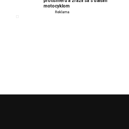
protismeru a zrazil sa s ďalším
motocyklom
Reklama