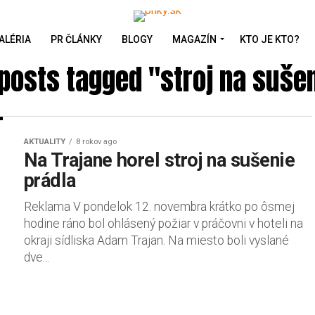
ALÉRIA
PR ČLÁNKY
BLOGY
MAGAZÍN
KTO JE KTO?
 posts tagged "stroj na suše
AKTUALITY
8 rokov ago
Na Trajane horel stroj na sušenie
prádla
Reklama V pondelok 12. novembra krátko po ôsmej
hodine ráno bol ohlásený požiar v práčovni v hoteli na
okraji sídliska Adam Trajan. Na miesto boli vyslané
dve...