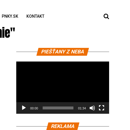
PNKY.SK
KONTAKT
nie"
Video
PIEŠŤANY Z NEBA
prehrávač
00:00
01:34
REKLAMA