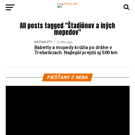
All posts tagged "Štadiónov a iných
mopedov"
AKTUALITY
2 roky ago
Babetty a mopedy krúžia po dráhe v
Trebaticiach. Najlepší prejdú aj 500 km
Vi
PIEŠŤANY Z NEBA
pr