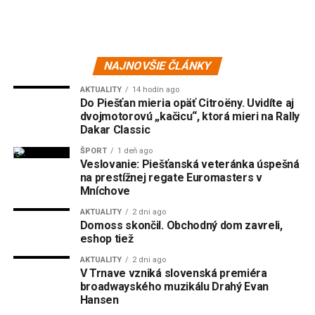
NAJNOVŠIE ČLÁNKY
AKTUALITY
14 hodín ago
Do Piešťan mieria opäť Citroëny. Uvidíte aj
dvojmotorovú „kačicu“, ktorá mieri na Rally
Dakar Classic
ŠPORT
1 deň ago
Veslovanie: Piešťanská veteránka úspešná
na prestížnej regate Euromasters v
Mníchove
AKTUALITY
2 dni ago
Domoss skončil. Obchodný dom zavreli,
eshop tiež
AKTUALITY
2 dni ago
V Trnave vzniká slovenská premiéra
broadwayského muzikálu Drahý Evan
Hansen