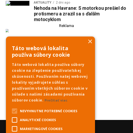
AKTUALITY
2 dni ago
Nehoda na Havrane: S motorkou prešiel do
protismeru a zrazil sa s ďalším
motocyklom
Reklama
×
Táto webová lokalita
používa súbory cookie
Táto webová lokalita používa súbory
cookie na zlepšenie používateľskej
skúsenosti. Používaním našej webovej
lokality vyjadrujete súhlas s
používaním všetkých súborov cookie v
súlade s našimi zásadami používania
súborov cookie.
Prečítať viac
NEVYHNUTNE POTREBNÉ COOKIES
ANALYTICKÉ COOKIES
MARKETINGOVÉ COOKIES