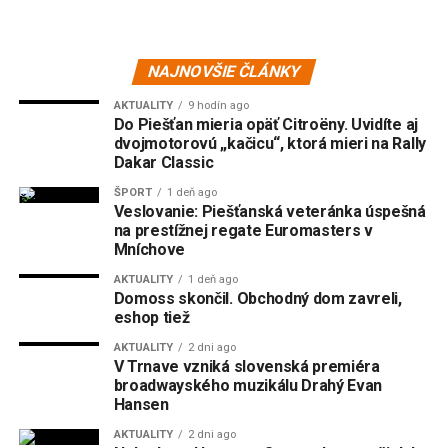
NAJNOVŠIE ČLÁNKY
AKTUALITY
9 hodín ago
Do Piešťan mieria opäť Citroëny. Uvidíte aj
dvojmotorovú „kačicu“, ktorá mieri na Rally
Dakar Classic
ŠPORT
1 deň ago
Veslovanie: Piešťanská veteránka úspešná
na prestížnej regate Euromasters v
Mníchove
AKTUALITY
1 deň ago
Domoss skončil. Obchodný dom zavreli,
eshop tiež
AKTUALITY
2 dni ago
V Trnave vzniká slovenská premiéra
broadwayského muzikálu Drahý Evan
Hansen
AKTUALITY
2 dni ago