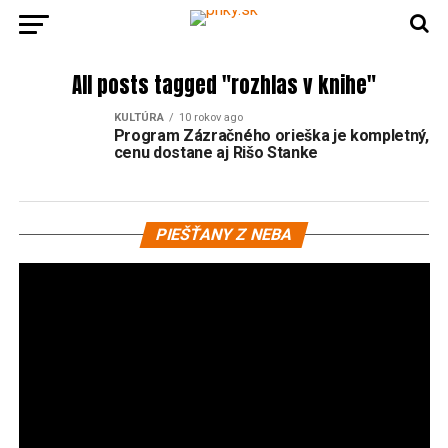
All posts tagged "rozhlas v knihe"
KULTÚRA
10 rokov ago
Program Zázračného orieška je kompletný,
cenu dostane aj Rišo Stanke
Vi
PIEŠŤANY Z NEBA
pr