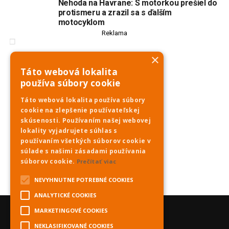
Nehoda na Havrane: S motorkou prešiel do
protismeru a zrazil sa s ďalším
motocyklom
Reklama
×
Táto webová lokalita
používa súbory cookie
Táto webová lokalita používa súbory
cookie na zlepšenie používateľskej
skúsenosti. Používaním našej webovej
lokality vyjadrujete súhlas s
používaním všetkých súborov cookie v
súlade s našimi zásadami používania
súborov cookie.
Prečítať viac
NEVYHNUTNE POTREBNÉ COOKIES
ANALYTICKÉ COOKIES
MARKETINGOVÉ COOKIES
NEKLASIFIKOVANÉ COOKIES