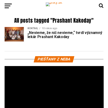
All posts tagged "Prashant Kakoday"
KOKTAIL
10 rokov ago
„Nevieme, že nič nevieme,“ tvrdí významný
lekár Prashant Kakoday
Vi
PIEŠŤANY Z NEBA
pr