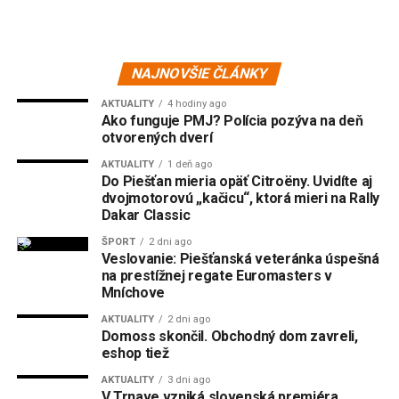
NAJNOVŠIE ČLÁNKY
AKTUALITY
4 hodiny ago
Ako funguje PMJ? Polícia pozýva na deň
otvorených dverí
AKTUALITY
1 deň ago
Do Piešťan mieria opäť Citroëny. Uvidíte aj
dvojmotorovú „kačicu“, ktorá mieri na Rally
Dakar Classic
ŠPORT
2 dni ago
Veslovanie: Piešťanská veteránka úspešná
na prestížnej regate Euromasters v
Mníchove
AKTUALITY
2 dni ago
Domoss skončil. Obchodný dom zavreli,
eshop tiež
AKTUALITY
3 dni ago
V Trnave vzniká slovenská premiéra