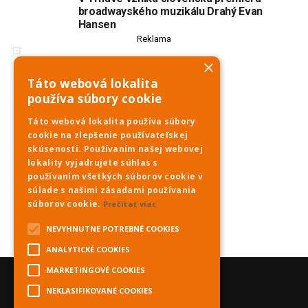
broadwayského muzikálu Drahý Evan
Hansen
Reklama
×
Táto webová lokalita
používa súbory cookie
Táto webová lokalita používa súbory
cookie na zlepšenie používateľskej
skúsenosti. Používaním našej webovej
lokality vyjadrujete súhlas s
používaním všetkých súborov cookie v
súlade s našimi zásadami používania
súborov cookie.
Prečítať viac
NEVYHNUTNE POTREBNÉ COOKIES
ANALYTICKÉ COOKIES
MARKETINGOVÉ COOKIES
NEKLASIFIKOVANÉ COOKIES