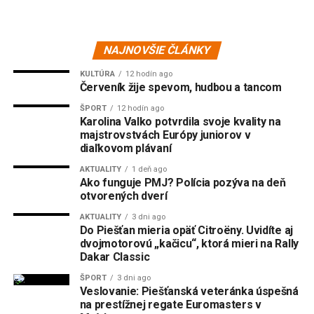
NAJNOVŠIE ČLÁNKY
KULTÚRA
12 hodín ago
Červeník žije spevom, hudbou a tancom
ŠPORT
12 hodín ago
Karolina Valko potvrdila svoje kvality na
majstrovstvách Európy juniorov v
diaľkovom plávaní
AKTUALITY
1 deň ago
Ako funguje PMJ? Polícia pozýva na deň
otvorených dverí
AKTUALITY
3 dni ago
Do Piešťan mieria opäť Citroëny. Uvidíte aj
dvojmotorovú „kačicu“, ktorá mieri na Rally
Dakar Classic
ŠPORT
3 dni ago
Veslovanie: Piešťanská veteránka úspešná
na prestížnej regate Euromasters v