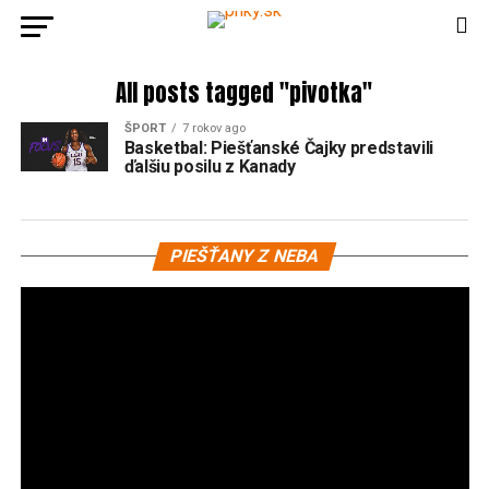
All posts tagged "pivotka"
ŠPORT
7 rokov ago
Basketbal: Piešťanské Čajky predstavili
ďalšiu posilu z Kanady
Vi
PIEŠŤANY Z NEBA
pr