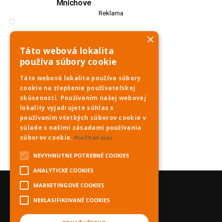
Mníchove
Reklama
×
Táto webová lokalita
používa súbory cookie
Táto webová lokalita používa súbory
cookie na zlepšenie používateľskej
skúsenosti. Používaním našej webovej
lokality vyjadrujete súhlas s
používaním všetkých súborov cookie v
súlade s našimi zásadami používania
súborov cookie.
Prečítať viac
NEVYHNUTNE POTREBNÉ COOKIES
ANALYTICKÉ COOKIES
MARKETINGOVÉ COOKIES
NEKLASIFIKOVANÉ COOKIES