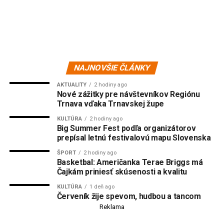
NAJNOVŠIE ČLÁNKY
AKTUALITY
2 hodiny ago
Nové zážitky pre návštevníkov Regiónu
Trnava vďaka Trnavskej župe
KULTÚRA
2 hodiny ago
Big Summer Fest podľa organizátorov
prepísal letnú festivalovú mapu Slovenska
ŠPORT
2 hodiny ago
Basketbal: Američanka Terae Briggs má
Čajkám priniesť skúsenosti a kvalitu
KULTÚRA
1 deň ago
Červeník žije spevom, hudbou a tancom
Reklama