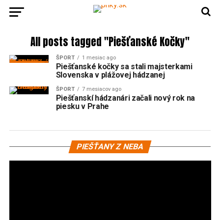
All posts tagged "Piešťanské Kočky"
ŠPORT
1 mesiac ago
Piešťanské kočky sa stali majsterkami
Slovenska v plážovej hádzanej
ŠPORT
7 mesiacov ago
Piešťanskí hádzanári začali nový rok na
piesku v Prahe
Vi
PIEŠŤANY Z NEBA
pr