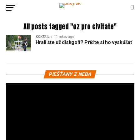
All posts tagged "oz pro civitate"
KOKTAIL
11 rokov ago
Hrali ste už diskgolf? Príďte si ho vyskúšať
Vi
PIEŠŤANY Z NEBA
pr