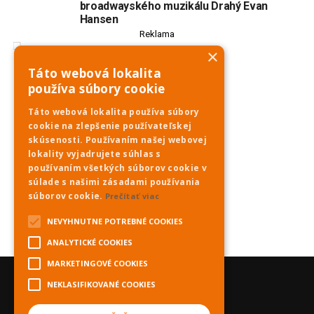
broadwayského muzikálu Drahý Evan
Hansen
Reklama
×
Táto webová lokalita
používa súbory cookie
Táto webová lokalita používa súbory
cookie na zlepšenie používateľskej
skúsenosti. Používaním našej webovej
lokality vyjadrujete súhlas s
používaním všetkých súborov cookie v
súlade s našimi zásadami používania
súborov cookie.
Prečítať viac
NEVYHNUTNE POTREBNÉ COOKIES
ANALYTICKÉ COOKIES
MARKETINGOVÉ COOKIES
NEKLASIFIKOVANÉ COOKIES