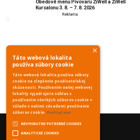
Obedové menu Pivovaru ŽiWell a ŽiWell
Kursalonu 3. 8. – 7. 8. 2026
Reklama
×
Táto webová lokalita
používa súbory cookie
Táto webová lokalita používa súbory
cookie na zlepšenie používateľskej
skúsenosti. Používaním našej webovej
lokality vyjadrujete súhlas s
používaním všetkých súborov cookie v
súlade s našimi zásadami používania
súborov cookie.
Prečítať viac
NEVYHNUTNE POTREBNÉ COOKIES
ANALYTICKÉ COOKIES