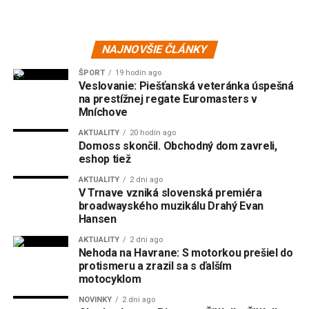
NAJNOVŠIE ČLÁNKY
ŠPORT
19 hodín ago
Veslovanie: Piešťanská veteránka úspešná
na prestížnej regate Euromasters v
Mníchove
AKTUALITY
20 hodín ago
Domoss skončil. Obchodný dom zavreli,
eshop tiež
AKTUALITY
2 dni ago
V Trnave vzniká slovenská premiéra
broadwayského muzikálu Drahý Evan
Hansen
AKTUALITY
2 dni ago
Nehoda na Havrane: S motorkou prešiel do
protismeru a zrazil sa s ďalším
motocyklom
NOVINKY
2 dni ago