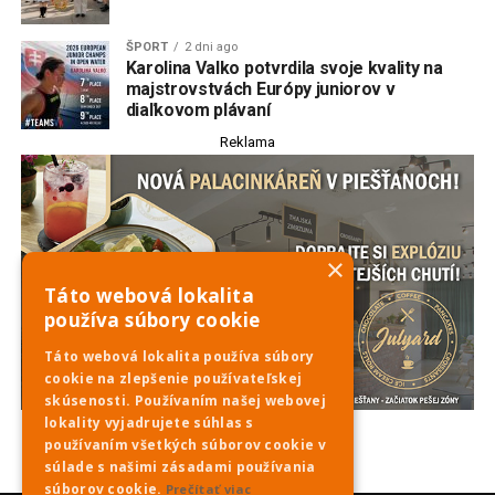
ŠPORT
2 dni ago
Karolina Valko potvrdila svoje kvality na
majstrovstvách Európy juniorov v
diaľkovom plávaní
Reklama
×
Táto webová lokalita
používa súbory cookie
Táto webová lokalita používa súbory
cookie na zlepšenie používateľskej
skúsenosti. Používaním našej webovej
lokality vyjadrujete súhlas s
používaním všetkých súborov cookie v
súlade s našimi zásadami používania
súborov cookie.
Prečítať viac