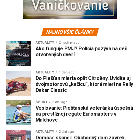
NAJNOVŠIE ČLÁNKY
AKTUALITY
2 hodiny ago
Ako funguje PMJ? Polícia pozýva na deň
otvorených dverí
AKTUALITY
1 deň ago
Do Piešťan mieria opäť Citroëny. Uvidíte aj
dvojmotorovú „kačicu“, ktorá mieri na Rally
Dakar Classic
ŠPORT
2 dni ago
Veslovanie: Piešťanská veteránka úspešná
na prestížnej regate Euromasters v
Mníchove
AKTUALITY
2 dni ago
Domoss skončil. Obchodný dom zavreli,