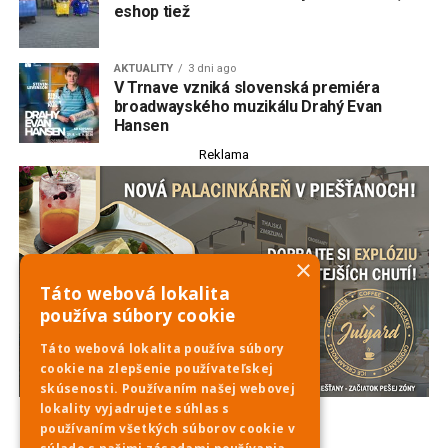
eshop tiež
AKTUALITY
3 dni ago
V Trnave vzniká slovenská premiéra
broadwayského muzikálu Drahý Evan
Hansen
Reklama
×
Táto webová lokalita
používa súbory cookie
Táto webová lokalita používa súbory
cookie na zlepšenie používateľskej
skúsenosti. Používaním našej webovej
lokality vyjadrujete súhlas s
používaním všetkých súborov cookie v