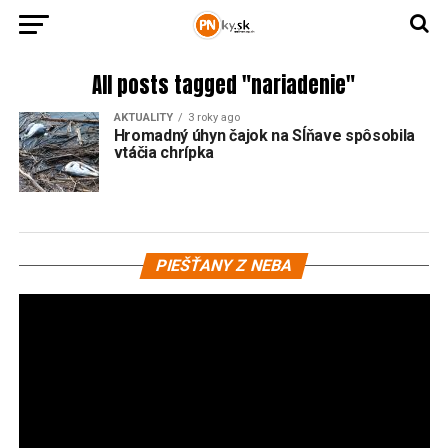
All posts tagged "nariadenie"
AKTUALITY
3 roky ago
Hromadný úhyn čajok na Sĺňave spôsobila
vtáčia chrípka
Vi
PIEŠŤANY Z NEBA
pr