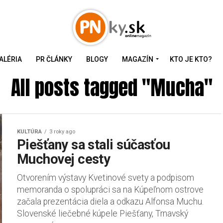
ALÉRIA
PR ČLÁNKY
BLOGY
MAGAZÍN
KTO JE KTO?
All posts tagged "Mucha"
KULTÚRA
3 roky ago
Piešťany sa stali súčasťou
Muchovej cesty
Otvorením výstavy Kvetinové svety a podpisom
memoranda o spolupráci sa na Kúpeľnom ostrove
začala prezentácia diela a odkazu Alfonsa Muchu.
Slovenské liečebné kúpele Piešťany, Trnavský