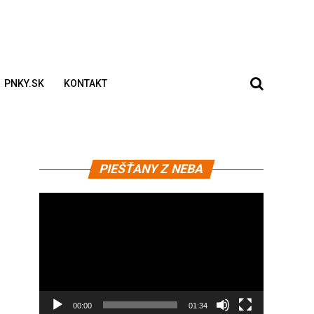
PNKY.SK
KONTAKT
Video
PIEŠŤANY Z NEBA
prehrávač
00:00
01:34