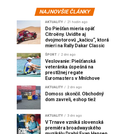
NAJNOVŠIE ČLÁNKY
AKTUALITY
21 hodín ago
Do Piešťan mieria opäť
Citroëny. Uvidíte aj
dvojmotorovú „kačicu“, ktorá
mieri na Rally Dakar Classic
ŠPORT
2 dni ago
Veslovanie: Piešťanská
veteránka úspešná na
prestížnej regate
Euromasters v Mníchove
AKTUALITY
2 dni ago
Domoss skončil. Obchodný
dom zavreli, eshop tiež
AKTUALITY
3 dni ago
V Trnave vzniká slovenská
premiéra broadwayského
muzikálu Drahý Evan Hansen