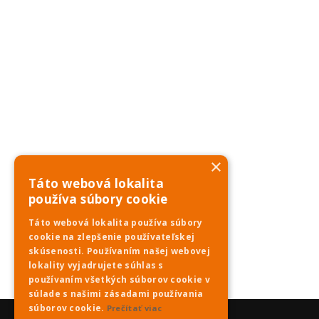
×
Táto webová lokalita
používa súbory cookie
Táto webová lokalita používa súbory
cookie na zlepšenie používateľskej
skúsenosti. Používaním našej webovej
lokality vyjadrujete súhlas s
používaním všetkých súborov cookie v
súlade s našimi zásadami používania
súborov cookie.
Prečítať viac