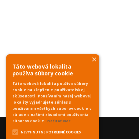
×
Táto webová lokalita
používa súbory cookie
Táto webová lokalita používa súbory
cookie na zlepšenie používateľskej
skúsenosti. Používaním našej webovej
lokality vyjadrujete súhlas s
používaním všetkých súborov cookie v
súlade s našimi zásadami používania
súborov cookie.
Prečítať viac
NEVYHNUTNE POTREBNÉ COOKIES