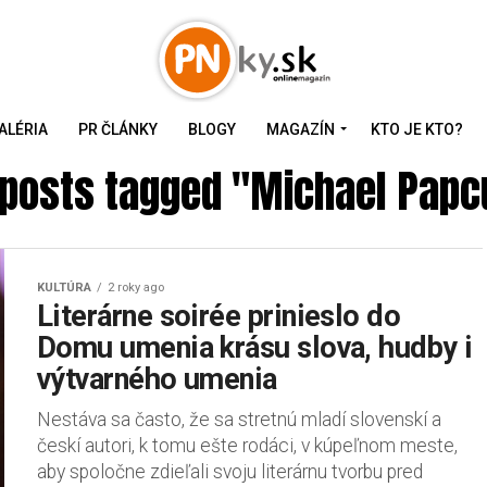
ALÉRIA
PR ČLÁNKY
BLOGY
MAGAZÍN
KTO JE KTO?
 posts tagged "Michael Pap
KULTÚRA
2 roky ago
Literárne soirée prinieslo do
Domu umenia krásu slova, hudby i
výtvarného umenia
Nestáva sa často, že sa stretnú mladí slovenskí a
českí autori, k tomu ešte rodáci, v kúpeľnom meste,
aby spoločne zdieľali svoju literárnu tvorbu pred