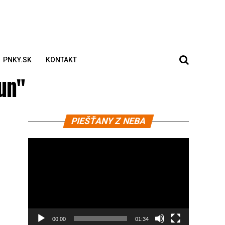
PNKY.SK
KONTAKT
cun"
Video
PIEŠŤANY Z NEBA
prehrávač
00:00
01:34