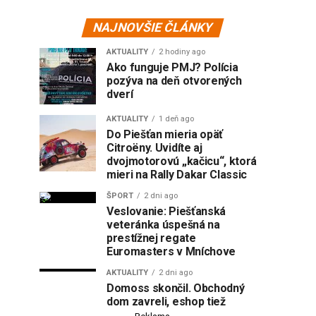
NAJNOVŠIE ČLÁNKY
AKTUALITY
2 hodiny ago
Ako funguje PMJ? Polícia
pozýva na deň otvorených
dverí
AKTUALITY
1 deň ago
Do Piešťan mieria opäť
Citroëny. Uvidíte aj
dvojmotorovú „kačicu“, ktorá
mieri na Rally Dakar Classic
ŠPORT
2 dni ago
Veslovanie: Piešťanská
veteránka úspešná na
prestížnej regate
Euromasters v Mníchove
AKTUALITY
2 dni ago
Domoss skončil. Obchodný
dom zavreli, eshop tiež