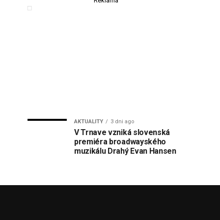
Reklama
AKTUALITY
3 dni ago
V Trnave vzniká slovenská
premiéra broadwayského
muzikálu Drahý Evan Hansen