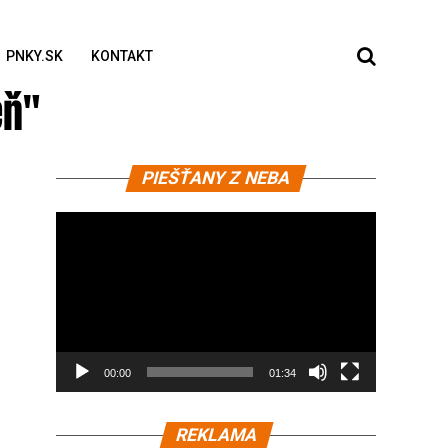
PNKY.SK
KONTAKT
eň"
Video
PIEŠŤANY Z NEBA
prehrávač
00:00
01:34
REKLAMA