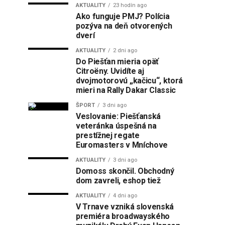
AKTUALITY
23 hodín ago
Ako funguje PMJ? Polícia
pozýva na deň otvorených
dverí
AKTUALITY
2 dni ago
Do Piešťan mieria opäť
Citroëny. Uvidíte aj
dvojmotorovú „kačicu“, ktorá
mieri na Rally Dakar Classic
ŠPORT
3 dni ago
Veslovanie: Piešťanská
veteránka úspešná na
prestížnej regate
Euromasters v Mníchove
AKTUALITY
3 dni ago
Domoss skončil. Obchodný
dom zavreli, eshop tiež
AKTUALITY
4 dni ago
V Trnave vzniká slovenská
premiéra broadwayského