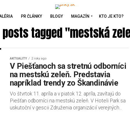
ALÉRIA
PR ČLÁNKY
BLOGY
MAGAZÍN
KTO JE KTO?
l posts tagged "mestská zel
AKTUALITY
2 roky ago
V Piešťanoch sa stretnú odborníci
na mestskú zeleň. Predstavia
napríklad trendy zo Škandinávie
Vo štvrtok 11. apríla a v piatok 12. apríla, zavítajú do
Piešťan odborníci na mestskú zeleň. V Hoteli Park sa
uskutoční v gescii Združenia organizácií verejných...