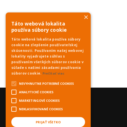
×
Táto webová lokalita
používa súbory cookie
Táto webová lokalita používa súbory
cookie na zlepšenie používateľskej
skúsenosti. Používaním našej webovej
lokality vyjadrujete súhlas s
používaním všetkých súborov cookie v
súlade s našimi zásadami používania
súborov cookie.
Prečítať viac
NEVYHNUTNE POTREBNÉ COOKIES
ANALYTICKÉ COOKIES
MARKETINGOVÉ COOKIES
NEKLASIFIKOVANÉ COOKIES
PRIJAŤ VŠETKO