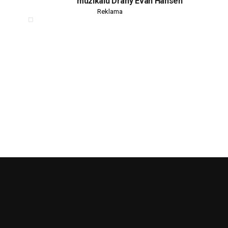
muzikálu Drahý Evan Hansen
Reklama