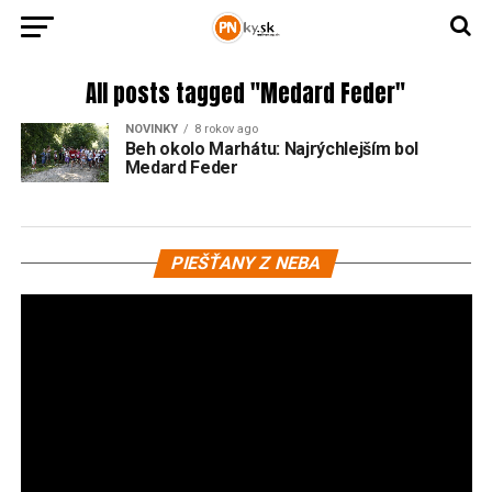
All posts tagged "Medard Feder"
NOVINKY
8 rokov ago
Beh okolo Marhátu: Najrýchlejším bol
Medard Feder
Vi
PIEŠŤANY Z NEBA
pr