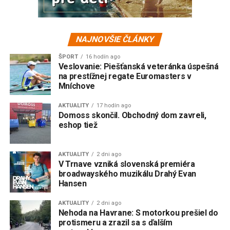
NAJNOVŠIE ČLÁNKY
ŠPORT
16 hodín ago
Veslovanie: Piešťanská veteránka úspešná
na prestížnej regate Euromasters v
Mníchove
AKTUALITY
17 hodín ago
Domoss skončil. Obchodný dom zavreli,
eshop tiež
AKTUALITY
2 dni ago
V Trnave vzniká slovenská premiéra
broadwayského muzikálu Drahý Evan
Hansen
AKTUALITY
2 dni ago
Nehoda na Havrane: S motorkou prešiel do
protismeru a zrazil sa s ďalším