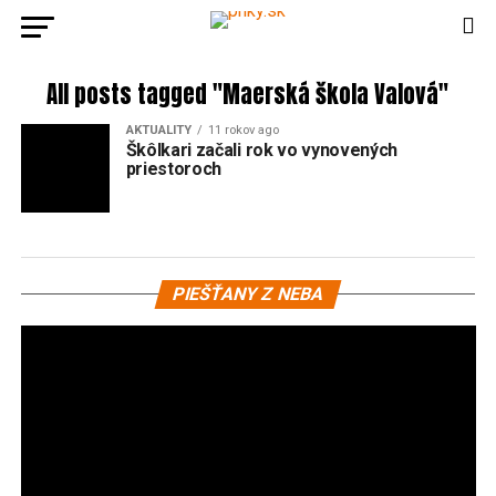
All posts tagged "Maerská škola Valová"
AKTUALITY
11 rokov ago
Škôlkari začali rok vo vynovených
priestoroch
Vi
PIEŠŤANY Z NEBA
pr