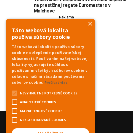
Mníchove
Reklama
×
Táto webová lokalita
používa súbory cookie
Táto webová lokalita používa súbory
cookie na zlepšenie používateľskej
skúsenosti. Používaním našej webovej
lokality vyjadrujete súhlas s
používaním všetkých súborov cookie v
súlade s našimi zásadami používania
súborov cookie.
Prečítať viac
NEVYHNUTNE POTREBNÉ COOKIES
ANALYTICKÉ COOKIES
MARKETINGOVÉ COOKIES
NEKLASIFIKOVANÉ COOKIES