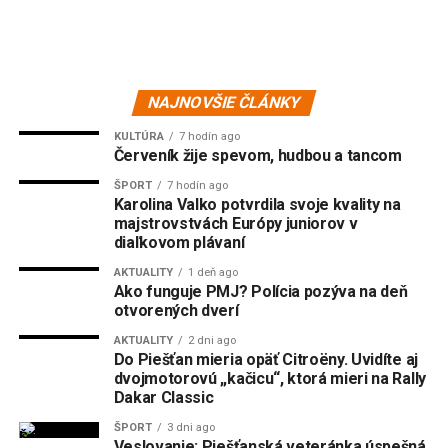
NAJNOVŠIE ČLÁNKY
KULTÚRA
7 hodín ago
Červeník žije spevom, hudbou a tancom
ŠPORT
7 hodín ago
Karolina Valko potvrdila svoje kvality na
majstrovstvách Európy juniorov v
diaľkovom plávaní
AKTUALITY
1 deň ago
Ako funguje PMJ? Polícia pozýva na deň
otvorených dverí
AKTUALITY
2 dni ago
Do Piešťan mieria opäť Citroëny. Uvidíte aj
dvojmotorovú „kačicu“, ktorá mieri na Rally
Dakar Classic
ŠPORT
3 dni ago
Veslovanie: Piešťanská veteránka úspešná
na prestížnej regate Euromasters v