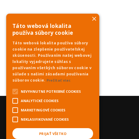
×
Táto webová lokalita
používa súbory cookie
Táto webová lokalita používa súbory
cookie na zlepšenie používateľskej
skúsenosti. Používaním našej webovej
lokality vyjadrujete súhlas s
používaním všetkých súborov cookie v
súlade s našimi zásadami používania
súborov cookie.
Prečítať viac
NEVYHNUTNE POTREBNÉ COOKIES
ANALYTICKÉ COOKIES
MARKETINGOVÉ COOKIES
NEKLASIFIKOVANÉ COOKIES
PRIJAŤ VŠETKO