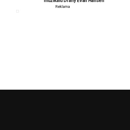
muzikálu Drahý Evan Hansen
Reklama