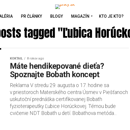
ALÉRIA
PR ČLÁNKY
BLOGY
MAGAZÍN
KTO JE KTO?
 posts tagged "Ľubica Horúck
KOKTAIL
8 rokov ago
Máte hendikepované dieťa?
Spoznajte Bobath koncept
Reklama V stredu 29. augusta o 17. hodine sa
v priestoroch Materského centra Úsmev v Piešťanoch
uskutoční prednáška certifikovanej Bobath
fyzioterapeutky Ľubice Horúckovej. Témou bude
cvičenie NDT Bobath u detí. Bobathova metóda...