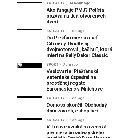
AKTUALITY
14 hodín ago
Ako funguje PMJ? Polícia
pozýva na deň otvorených
dverí
AKTUALITY
2 dni ago
Do Piešťan mieria opäť
Citroëny. Uvidíte aj
dvojmotorovú „kačicu“, ktorá
mieri na Rally Dakar Classic
ŠPORT
3 dni ago
Veslovanie: Piešťanská
veteránka úspešná na
prestížnej regate
Euromasters v Mníchove
AKTUALITY
3 dni ago
Domoss skončil. Obchodný
dom zavreli, eshop tiež
AKTUALITY
4 dni ago
V Trnave vzniká slovenská
premiéra broadwayského