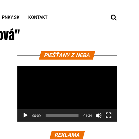
PNKY.SK
KONTAKT
ová"
Video
PIEŠŤANY Z NEBA
prehrávač
00:00
01:34
REKLAMA