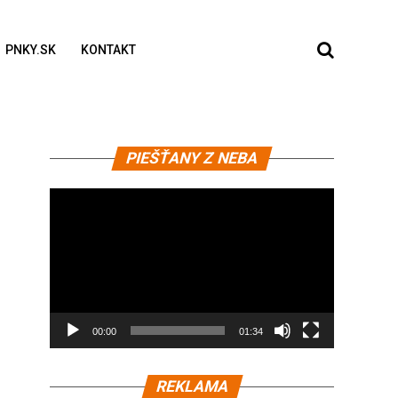
PNKY.SK
KONTAKT
Video
PIEŠŤANY Z NEBA
prehrávač
00:00
01:34
REKLAMA