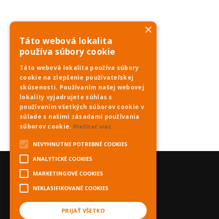
×
Táto webová lokalita
používa súbory cookie
Táto webová lokalita používa súbory
cookie na zlepšenie používateľskej
skúsenosti. Používaním našej webovej
lokality vyjadrujete súhlas s
používaním všetkých súborov cookie v
súlade s našimi zásadami používania
súborov cookie.
Prečítať viac
NEVYHNUTNE POTREBNÉ COOKIES
ANALYTICKÉ COOKIES
MARKETINGOVÉ COOKIES
NEKLASIFIKOVANÉ COOKIES
PRIJAŤ VŠETKO