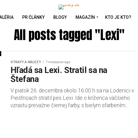
ALÉRIA
PR ČLÁNKY
BLOGY
MAGAZÍN
KTO JE KTO?
All posts tagged "Lexi"
STRATY A NÁLEZY
7 mesiacov ago
Hľadá sa Lexi. Stratil sa na
Štefana
V piatok 26. decembra okolo 16:00 h sa na Lodenici v
Piešťnoach stratil pes Lexi. Ide o kríženca väčšieho
vzrastu prevažne čiernej farby, s bielym sfarbením...