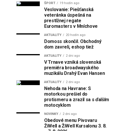
ŠPORT
19 hodín ago
Veslovanie: Piešťanská
veteránka úspešná na
prestížnej regate
Euromasters v Mníchove
AKTUALITY
20 hodín ago
Domoss skončil. Obchodný
dom zavreli, eshop tiež
AKTUALITY
2 dni ago
V Trnave vzniká slovenská
premiéra broadwayského
muzikálu Drahý Evan Hansen
AKTUALITY
2 dni ago
Nehoda na Havrane: S
motorkou prešiel do
protismeru a zrazil sa s ďalším
motocyklom
NOVINKY
2 dni ago
Obedové menu Pivovaru
ŽiWell a ŽiWell Kursalonu 3. 8.