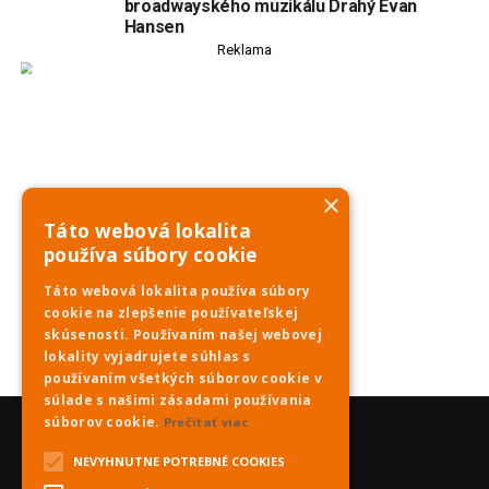
broadwayského muzikálu Drahý Evan
Hansen
Reklama
×
Táto webová lokalita
používa súbory cookie
Táto webová lokalita používa súbory
cookie na zlepšenie používateľskej
skúsenosti. Používaním našej webovej
lokality vyjadrujete súhlas s
používaním všetkých súborov cookie v
súlade s našimi zásadami používania
súborov cookie.
Prečítať viac
NEVYHNUTNE POTREBNÉ COOKIES