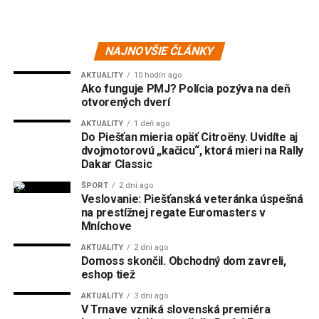
NAJNOVŠIE ČLÁNKY
AKTUALITY
10 hodín ago
Ako funguje PMJ? Polícia pozýva na deň
otvorených dverí
AKTUALITY
1 deň ago
Do Piešťan mieria opäť Citroëny. Uvidíte aj
dvojmotorovú „kačicu“, ktorá mieri na Rally
Dakar Classic
ŠPORT
2 dni ago
Veslovanie: Piešťanská veteránka úspešná
na prestížnej regate Euromasters v
Mníchove
AKTUALITY
2 dni ago
Domoss skončil. Obchodný dom zavreli,
eshop tiež
AKTUALITY
3 dni ago
V Trnave vzniká slovenská premiéra