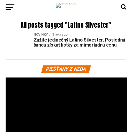
All posts tagged "Latino Silvester"
NOVINKY
3 roky ago
Zažite jedinečný Latino Silvester. Posledná
šanca získať lístky za mimoriadnu cenu
Vi
PIEŠŤANY Z NEBA
pr