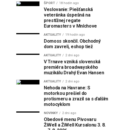
ŠPORT
18 hodín ago
Veslovanie: Piešťanská
veteránka úspešná na
prestížnej regate
Euromasters v Mníchove
AKTUALITY
19 hodín ago
Domoss skončil. Obchodný
dom zavreli, eshop tiež
AKTUALITY
2 dni ago
V Trnave vzniká slovenská
premiéra broadwayského
muzikálu Drahý Evan Hansen
AKTUALITY
2 dni ago
Nehoda na Havrane: S
motorkou prešiel do
protismeru a zrazil sa s ďalším
motocyklom
NOVINKY
2 dni ago
Obedové menu Pivovaru
ŽiWell a ŽiWell Kursalonu 3. 8.