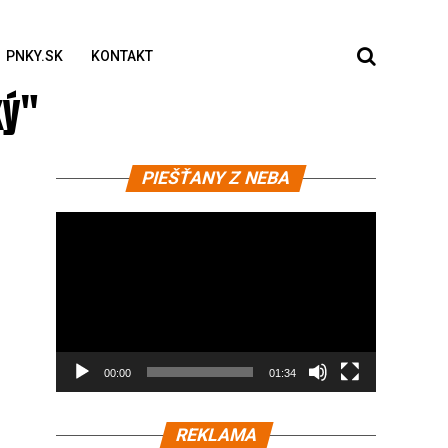
PNKY.SK
KONTAKT
ký"
Video
PIEŠŤANY Z NEBA
prehrávač
00:00
01:34
REKLAMA