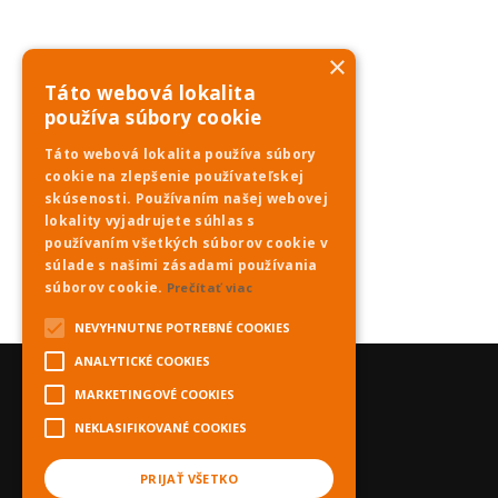
×
Táto webová lokalita
používa súbory cookie
Táto webová lokalita používa súbory
cookie na zlepšenie používateľskej
skúsenosti. Používaním našej webovej
lokality vyjadrujete súhlas s
používaním všetkých súborov cookie v
súlade s našimi zásadami používania
súborov cookie.
Prečítať viac
NEVYHNUTNE POTREBNÉ COOKIES
ANALYTICKÉ COOKIES
MARKETINGOVÉ COOKIES
NEKLASIFIKOVANÉ COOKIES
PRIJAŤ VŠETKO