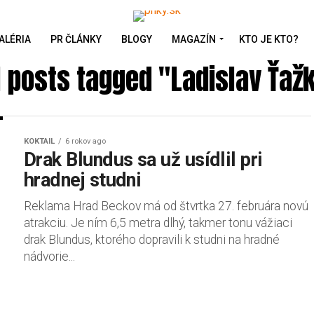
ALÉRIA
PR ČLÁNKY
BLOGY
MAGAZÍN
KTO JE KTO?
l posts tagged "Ladislav Ťaž
KOKTAIL
6 rokov ago
Drak Blundus sa už usídlil pri
hradnej studni
Reklama Hrad Beckov má od štvrtka 27. februára novú
atrakciu. Je ním 6,5 metra dlhý, takmer tonu vážiaci
drak Blundus, ktorého dopravili k studni na hradné
nádvorie...