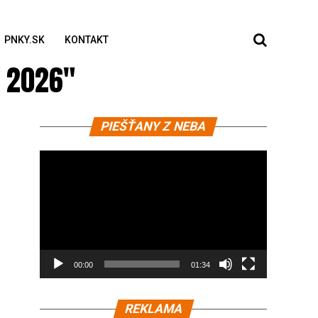
PNKY.SK
KONTAKT
y 2026"
Video
PIEŠŤANY Z NEBA
prehrávač
00:00
01:34
REKLAMA