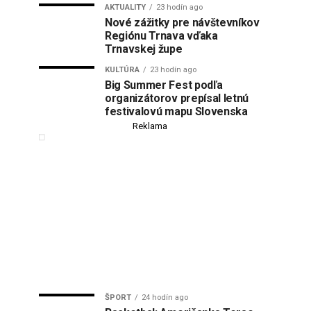
AKTUALITY
23 hodín ago
Nové zážitky pre návštevníkov
Regiónu Trnava vďaka
Trnavskej župe
KULTÚRA
23 hodín ago
Big Summer Fest podľa
organizátorov prepísal letnú
festivalovú mapu Slovenska
Reklama
ŠPORT
24 hodín ago