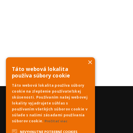
×
Táto webová lokalita
používa súbory cookie
Táto webová lokalita používa súbory
cookie na zlepšenie používateľskej
skúsenosti. Používaním našej webovej
lokality vyjadrujete súhlas s
používaním všetkých súborov cookie v
súlade s našimi zásadami používania
súborov cookie.
Prečítať viac
NEVYHNUTNE POTREBNÉ COOKIES