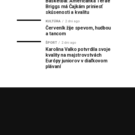
Basketbal: Američanka Terae
Briggs má Čajkám priniesť
skúsenosti a kvalitu
KULTÚRA
2 dni ago
Červeník žije spevom, hudbou
a tancom
ŠPORT
2 dni ago
Karolina Valko potvrdila svoje
kvality na majstrovstvách
Európy juniorov v diaľkovom
plávaní