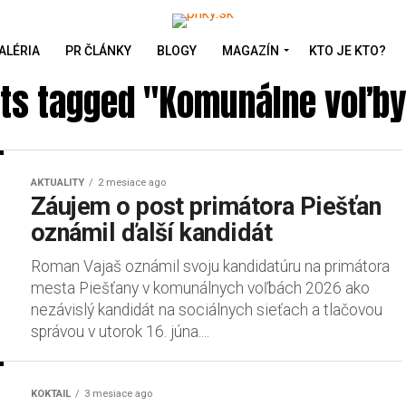
ALÉRIA
PR ČLÁNKY
BLOGY
MAGAZÍN
KTO JE KTO?
sts tagged "Komunálne voľb
AKTUALITY
2 mesiace ago
Záujem o post primátora Piešťan
oznámil ďalší kandidát
Roman Vajaš oznámil svoju kandidatúru na primátora
mesta Piešťany v komunálnych voľbách 2026 ako
nezávislý kandidát na sociálnych sieťach a tlačovou
správou v utorok 16. júna....
KOKTAIL
3 mesiace ago