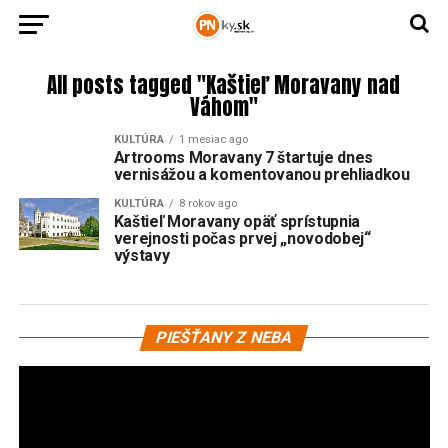
All posts tagged "Kaštieľ Moravany nad
Váhom"
KULTÚRA
1 mesiac ago
Artrooms Moravany 7 štartuje dnes
vernisážou a komentovanou prehliadkou
KULTÚRA
8 rokov ago
Kaštieľ Moravany opäť sprístupnia
verejnosti počas prvej „novodobej“
výstavy
Vi
PIEŠŤANY Z NEBA
pr