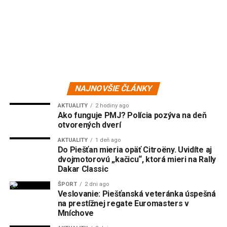
NAJNOVŠIE ČLÁNKY
AKTUALITY
2 hodiny ago
Ako funguje PMJ? Polícia pozýva na deň
otvorených dverí
AKTUALITY
1 deň ago
Do Piešťan mieria opäť Citroëny. Uvidíte aj
dvojmotorovú „kačicu“, ktorá mieri na Rally
Dakar Classic
ŠPORT
2 dni ago
Veslovanie: Piešťanská veteránka úspešná
na prestížnej regate Euromasters v
Mníchove