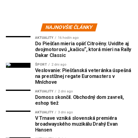
NAJNOVŠIE ČLÁNKY
AKTUALITY
16 hodín ago
Do Piešťan mieria opäť Citroëny. Uvidíte aj
dvojmotorovú „kačicu“, ktorá mieri na Rally
Dakar Classic
ŠPORT
2 dni ago
Veslovanie: Piešťanská veteránka úspešná
na prestížnej regate Euromasters v
Mníchove
AKTUALITY
2 dni ago
Domoss skončil. Obchodný dom zavreli,
eshop tiež
AKTUALITY
3 dni ago
V Trnave vzniká slovenská premiéra
broadwayského muzikálu Drahý Evan
Hansen