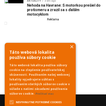
AKTUALITY
3 dni ago
Nehoda na Havrane: S motorkou prešiel do
protismeru a zrazil sa s ďalším
motocyklom
Reklama
×
Táto webová lokalita
používa súbory cookie
Táto webová lokalita používa súbory
cookie na zlepšenie používateľskej
skúsenosti. Používaním našej webovej
lokality vyjadrujete súhlas s
používaním všetkých súborov cookie v
súlade s našimi zásadami používania
súborov cookie.
Prečítať viac
NEVYHNUTNE POTREBNÉ COOKIES