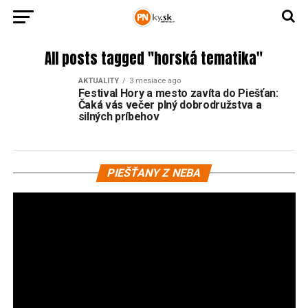
All posts tagged "horská tematika"
AKTUALITY
3 mesiace ago
Festival Hory a mesto zavíta do Piešťan:
Čaká vás večer plný dobrodružstva a
silných príbehov
Vi
PIEŠŤANY Z NEBA
pr