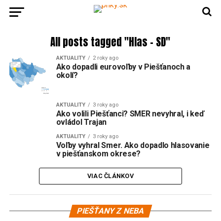
All posts tagged "Hlas – SD"
AKTUALITY
2 roky ago
Ako dopadli eurovoľby v Piešťanoch a
okolí?
AKTUALITY
3 roky ago
Ako volili Piešťanci? SMER nevyhral, i keď
ovládol Trajan
AKTUALITY
3 roky ago
Voľby vyhral Smer. Ako dopadlo hlasovanie
v piešťanskom okrese?
VIAC ČLÁNKOV
PIEŠŤANY Z NEBA