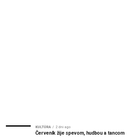
KULTÚRA
2 dni ago
Červeník žije spevom, hudbou a tancom