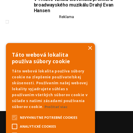
broadwayského muzikálu Drahý Evan
Hansen
Reklama
×
Táto webová lokalita
používa súbory cookie
Táto webová lokalita používa súbory
cookie na zlepšenie používateľskej
skúsenosti. Používaním našej webovej
lokality vyjadrujete súhlas s
používaním všetkých súborov cookie v
súlade s našimi zásadami používania
súborov cookie.
Prečítať viac
NEVYHNUTNE POTREBNÉ COOKIES
ANALYTICKÉ COOKIES