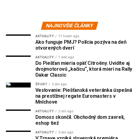
NAJNOVŠIE ČLÁNKY
AKTUALITY
11 hodín ago
Ako funguje PMJ? Polícia pozýva na deň
otvorených dverí
AKTUALITY
1 deň ago
Do Piešťan mieria opäť Citroëny. Uvidíte aj
dvojmotorovú „kačicu“, ktorá mieri na Rally
Dakar Classic
ŠPORT
2 dni ago
Veslovanie: Piešťanská veteránka úspešná
na prestížnej regate Euromasters v
Mníchove
AKTUALITY
2 dni ago
Domoss skončil. Obchodný dom zavreli,
eshop tiež
AKTUALITY
3 dni ago
V Trnave vzniká slovenská premiéra