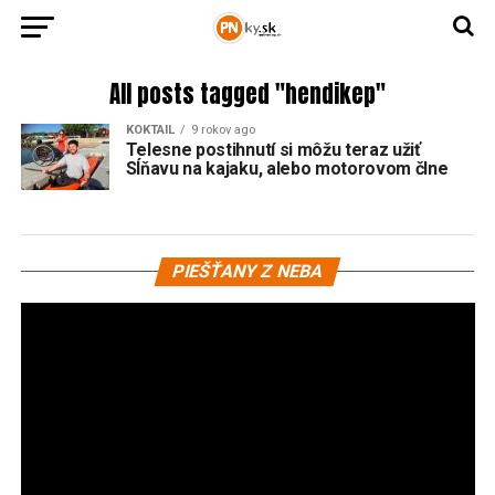
All posts tagged "hendikep"
KOKTAIL
9 rokov ago
Telesne postihnutí si môžu teraz užiť
Sĺňavu na kajaku, alebo motorovom člne
Vi
PIEŠŤANY Z NEBA
pr