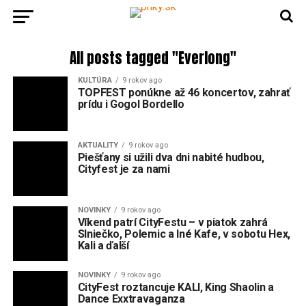
All posts tagged "Everlong"
KULTÚRA
9 rokov ago
TOPFEST ponúkne až 46 koncertov, zahrať
prídu i Gogol Bordello
AKTUALITY
9 rokov ago
Piešťany si užili dva dni nabité hudbou,
Cityfest je za nami
NOVINKY
9 rokov ago
Víkend patrí CityFestu – v piatok zahrá
Slniečko, Polemic a Iné Kafe, v sobotu Hex,
Kali a ďalší
NOVINKY
9 rokov ago
CityFest roztancuje KALI, King Shaolin a
Dance Exxtravaganza