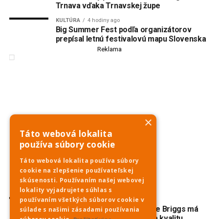
Trnava vďaka Trnavskej župe
KULTÚRA
4 hodiny ago
Big Summer Fest podľa organizátorov
prepísal letnú festivalovú mapu Slovenska
Reklama
×
Táto webová lokalita
používa súbory cookie
Táto webová lokalita používa súbory
cookie na zlepšenie používateľskej
skúsenosti. Používaním našej webovej
lokality vyjadrujete súhlas s
používaním všetkých súborov cookie v
ŠPORT
4 hodiny ago
Basketbal: Američanka Terae Briggs má
súlade s našimi zásadami používania
Čajkám priniesť skúsenosti a kvalitu