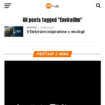
All posts tagged "Envirofilm"
KOKTAIL
8 rokov ago
V Elektrárni inšpiratívne o ekológii
Vi
PIEŠŤANY Z NEBA
pr