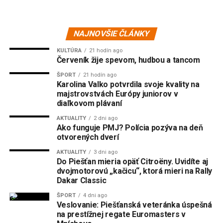
NAJNOVŠIE ČLÁNKY
KULTÚRA
21 hodín ago
Červeník žije spevom, hudbou a tancom
ŠPORT
21 hodín ago
Karolina Valko potvrdila svoje kvality na
majstrovstvách Európy juniorov v
diaľkovom plávaní
AKTUALITY
2 dni ago
Ako funguje PMJ? Polícia pozýva na deň
otvorených dverí
AKTUALITY
3 dni ago
Do Piešťan mieria opäť Citroëny. Uvidíte aj
dvojmotorovú „kačicu“, ktorá mieri na Rally
Dakar Classic
ŠPORT
4 dni ago
Veslovanie: Piešťanská veteránka úspešná
na prestížnej regate Euromasters v