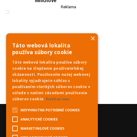
Mníchove
Reklama
×
Táto webová lokalita
používa súbory cookie
Táto webová lokalita používa súbory
cookie na zlepšenie používateľskej
skúsenosti. Používaním našej webovej
lokality vyjadrujete súhlas s
používaním všetkých súborov cookie v
súlade s našimi zásadami používania
súborov cookie.
Prečítať viac
NEVYHNUTNE POTREBNÉ COOKIES
ANALYTICKÉ COOKIES
MARKETINGOVÉ COOKIES