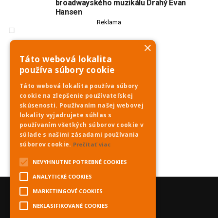
broadwayského muzikálu Drahý Evan
Hansen
Reklama
×
Táto webová lokalita
používa súbory cookie
Táto webová lokalita používa súbory
cookie na zlepšenie používateľskej
skúsenosti. Používaním našej webovej
lokality vyjadrujete súhlas s
používaním všetkých súborov cookie v
súlade s našimi zásadami používania
súborov cookie.
Prečítať viac
NEVYHNUTNE POTREBNÉ COOKIES
ANALYTICKÉ COOKIES
MARKETINGOVÉ COOKIES
NEKLASIFIKOVANÉ COOKIES