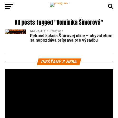
All posts tagged "Dominika Šimorová"
AKTUALITY
2 roky ago
Rekonštrukcia Štúrovej ulice – obyvateľom
sa nepozdáva príprava pre výsadbu
Vi
PIEŠŤANY Z NEBA
pr