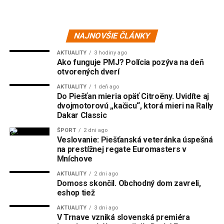
NAJNOVŠIE ČLÁNKY
AKTUALITY
3 hodiny ago
Ako funguje PMJ? Polícia pozýva na deň
otvorených dverí
AKTUALITY
1 deň ago
Do Piešťan mieria opäť Citroëny. Uvidíte aj
dvojmotorovú „kačicu“, ktorá mieri na Rally
Dakar Classic
ŠPORT
2 dni ago
Veslovanie: Piešťanská veteránka úspešná
na prestížnej regate Euromasters v
Mníchove
AKTUALITY
2 dni ago
Domoss skončil. Obchodný dom zavreli,
eshop tiež
AKTUALITY
3 dni ago
V Trnave vzniká slovenská premiéra