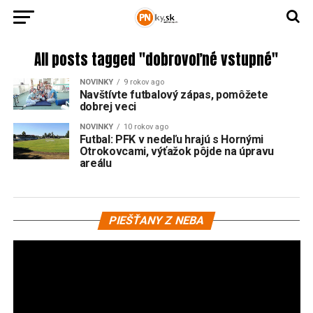
All posts tagged "dobrovoľné vstupné"
NOVINKY
9 rokov ago
Navštívte futbalový zápas, pomôžete
dobrej veci
NOVINKY
10 rokov ago
Futbal: PFK v nedeľu hrajú s Hornými
Otrokovcami, výťažok pôjde na úpravu
areálu
Vi
PIEŠŤANY Z NEBA
pr