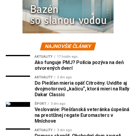
NAJNOVŠIE ČLÁNKY
AKTUALITY
17 hodín ago
Ako funguje PMJ? Polícia pozýva na deň
otvorených dverí
AKTUALITY
2 dni ago
Do Piešťan mieria opäť Citroëny. Uvidíte aj
dvojmotorovú „kačicu“, ktorá mieri na Rally
Dakar Classic
ŠPORT
3 dni ago
Veslovanie: Piešťanská veteránka úspešná
na prestížnej regate Euromasters v
Mníchove
AKTUALITY
3 dni ago
Domoss skončil. Obchodný dom zavreli,