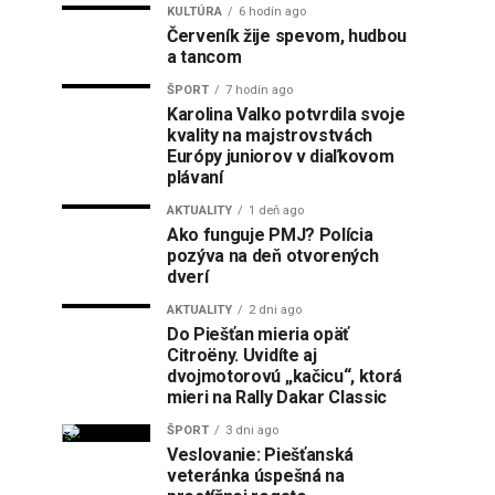
KULTÚRA
6 hodín ago
Červeník žije spevom, hudbou
a tancom
ŠPORT
7 hodín ago
Karolina Valko potvrdila svoje
kvality na majstrovstvách
Európy juniorov v diaľkovom
plávaní
AKTUALITY
1 deň ago
Ako funguje PMJ? Polícia
pozýva na deň otvorených
dverí
AKTUALITY
2 dni ago
Do Piešťan mieria opäť
Citroëny. Uvidíte aj
dvojmotorovú „kačicu“, ktorá
mieri na Rally Dakar Classic
ŠPORT
3 dni ago
Veslovanie: Piešťanská
veteránka úspešná na