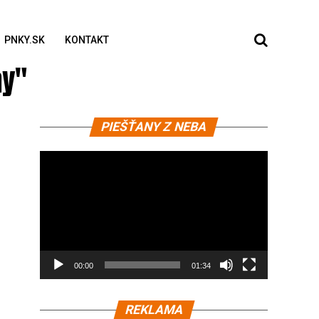
PNKY.SK
KONTAKT
ay"
Video
PIEŠŤANY Z NEBA
prehrávač
00:00
01:34
REKLAMA