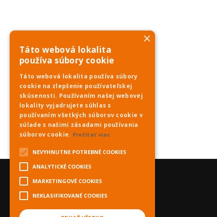
×
Táto webová lokalita
používa súbory cookie
Táto webová lokalita používa súbory
cookie na zlepšenie používateľskej
skúsenosti. Používaním našej webovej
lokality vyjadrujete súhlas s
používaním všetkých súborov cookie v
súlade s našimi zásadami používania
súborov cookie.
Prečítať viac
NEVYHNUTNE POTREBNÉ COOKIES
ANALYTICKÉ COOKIES
MARKETINGOVÉ COOKIES
NEKLASIFIKOVANÉ COOKIES