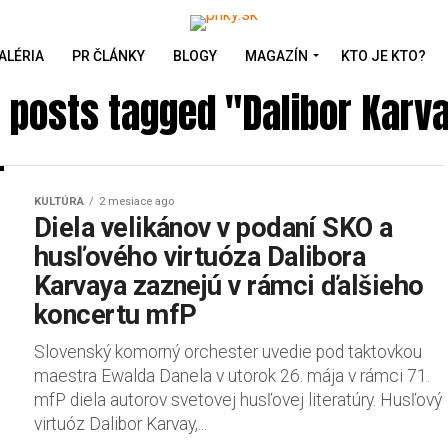
ALÉRIA
PR ČLÁNKY
BLOGY
MAGAZÍN
KTO JE KTO?
l posts tagged "Dalibor Karv
KULTÚRA
2 mesiace ago
Diela velikánov v podaní SKO a
husľového virtuóza Dalibora
Karvaya zaznejú v rámci ďalšieho
koncertu mfP
Slovenský komorný orchester uvedie pod taktovkou
maestra Ewalda Danela v utorok 26. mája v rámci 71.
mfP diela autorov svetovej husľovej literatúry. Husľový
virtuóz Dalibor Karvay,...