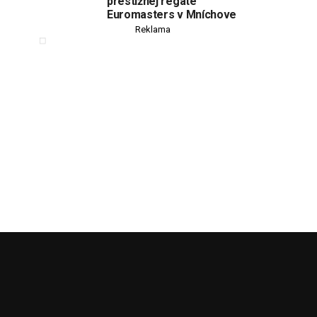
prestížnej regate
Euromasters v Mníchove
Reklama