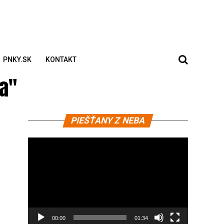
PNKY.SK
KONTAKT
ja"
Video
PIEŠŤANY Z NEBA
prehrávač
00:00
01:34