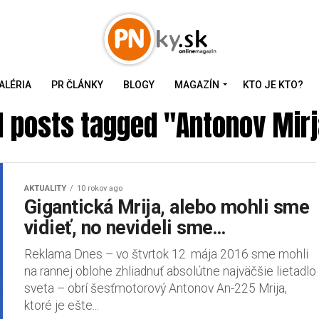
ALÉRIA
PR ČLÁNKY
BLOGY
MAGAZÍN
KTO JE KTO?
l posts tagged "Antonov Mir
AKTUALITY
10 rokov ago
Gigantická Mrija, alebo mohli sme
vidieť, no nevideli sme…
Reklama Dnes – vo štvrtok 12. mája 2016 sme mohli
na rannej oblohe zhliadnuť absolútne najväčšie lietadlo
sveta – obrí šesťmotorový Antonov An-225 Mrija,
ktoré je ešte...