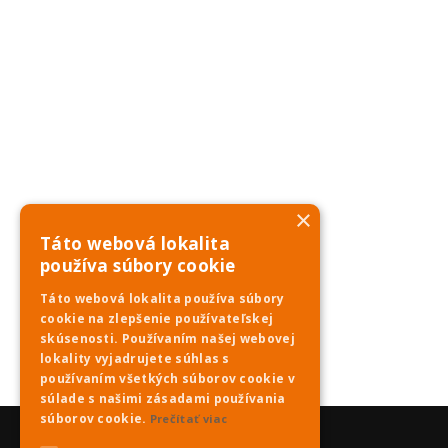
×
Táto webová lokalita
používa súbory cookie
Táto webová lokalita používa súbory
cookie na zlepšenie používateľskej
skúsenosti. Používaním našej webovej
lokality vyjadrujete súhlas s
používaním všetkých súborov cookie v
súlade s našimi zásadami používania
súborov cookie.
Prečítať viac