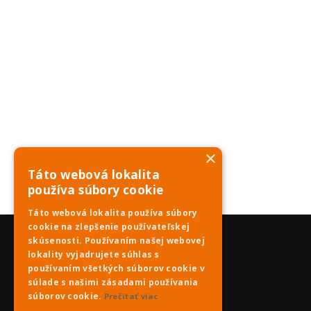
×
Táto webová lokalita
používa súbory cookie
Táto webová lokalita používa súbory
cookie na zlepšenie používateľskej
skúsenosti. Používaním našej webovej
lokality vyjadrujete súhlas s
používaním všetkých súborov cookie v
súlade s našimi zásadami používania
súborov cookie.
Prečítať viac