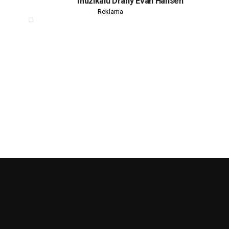
muzikálu Drahý Evan Hansen
Reklama