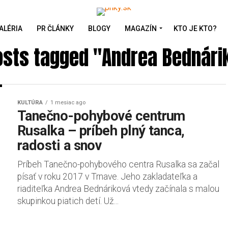
ALÉRIA
PR ČLÁNKY
BLOGY
MAGAZÍN
KTO JE KTO?
posts tagged "Andrea Bednári
KULTÚRA
1 mesiac ago
Tanečno-pohybové centrum
Rusalka – príbeh plný tanca,
radosti a snov
Príbeh Tanečno-pohybového centra Rusalka sa začal
písať v roku 2017 v Trnave. Jeho zakladateľka a
riaditeľka Andrea Bednáriková vtedy začínala s malou
skupinkou piatich detí. Už...