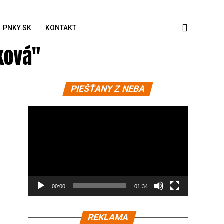
PNKY.SK
KONTAKT
ková"
Video
PIEŠŤANY Z NEBA
prehrávač
00:00
01:34
REKLAMA