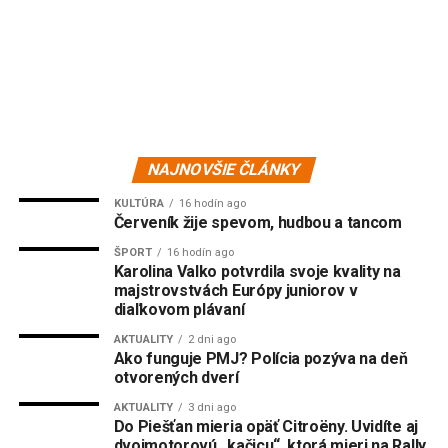
NAJNOVŠIE ČLÁNKY
KULTÚRA
16 hodín ago
Červeník žije spevom, hudbou a tancom
ŠPORT
16 hodín ago
Karolina Valko potvrdila svoje kvality na
majstrovstvách Európy juniorov v
diaľkovom plávaní
AKTUALITY
2 dni ago
Ako funguje PMJ? Polícia pozýva na deň
otvorených dverí
AKTUALITY
3 dni ago
Do Piešťan mieria opäť Citroëny. Uvidíte aj
dvojmotorovú „kačicu“, ktorá mieri na Rally