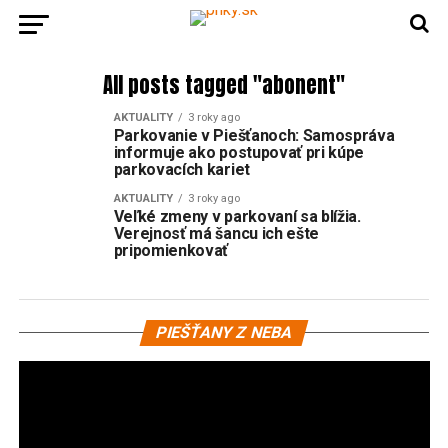
All posts tagged "abonent"
AKTUALITY
3 roky ago
Parkovanie v Piešťanoch: Samospráva
informuje ako postupovať pri kúpe
parkovacích kariet
AKTUALITY
3 roky ago
Veľké zmeny v parkovaní sa blížia.
Verejnosť má šancu ich ešte
pripomienkovať
Vi
PIEŠŤANY Z NEBA
pr