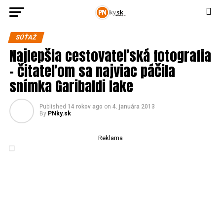
SÚŤAŽ
Najlepšia cestovateľská fotografia
– čitateľom sa najviac páčila
snímka Garibaldi lake
Published
14 rokov ago
on
4. januára 2013
By
PNky.sk
Reklama