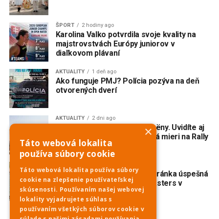
ŠPORT
2 hodiny ago
Karolina Valko potvrdila svoje kvality na
majstrovstvách Európy juniorov v
diaľkovom plávaní
AKTUALITY
1 deň ago
Ako funguje PMJ? Polícia pozýva na deň
otvorených dverí
AKTUALITY
2 dni ago
Do Piešťan mieria opäť Citroëny. Uvidíte aj
×
dvojmotorovú „kačicu“, ktorá mieri na Rally
Táto webová lokalita
Dakar Classic
používa súbory cookie
ŠPORT
3 dni ago
Táto webová lokalita používa súbory
Veslovanie: Piešťanská veteránka úspešná
cookie na zlepšenie používateľskej
na prestížnej regate Euromasters v
skúsenosti. Používaním našej webovej
Mníchove
lokality vyjadrujete súhlas s
používaním všetkých súborov cookie v
súlade s našimi zásadami používania