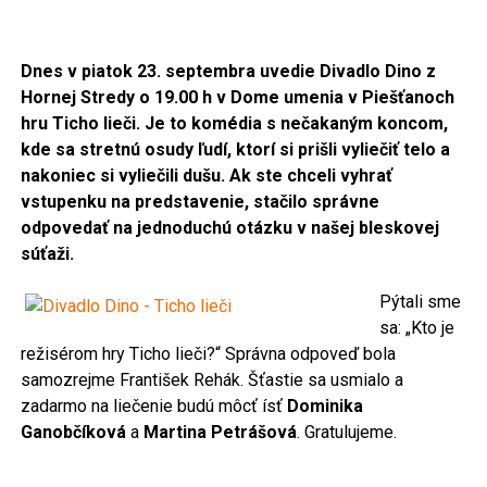
Dnes v piatok 23. septembra uvedie Divadlo Dino z
Hornej Stredy o 19.00 h v Dome umenia v Piešťanoch
hru Ticho lieči. Je to komédia
s nečakaným koncom,
kde sa stretnú osudy ľudí, ktorí si prišli vyliečiť telo a
nakoniec si vyliečili dušu. Ak ste chceli vyhrať
vstupenku na predstavenie, stačilo správne
odpovedať na jednoduchú otázku v našej bleskovej
súťaži.
Pýtali sme
sa: „Kto je
režisérom hry Ticho lieči?“ Správna odpoveď bola
samozrejme František Rehák. Šťastie sa usmialo a
zadarmo na liečenie budú môcť ísť
Dominika
Ganobčíková
a
Martina Petrášová
. Gratulujeme.