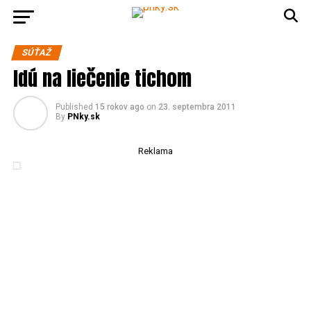
SÚŤAŽ
Idú na liečenie tichom
Published
15 rokov ago
on
23. septembra 2011
By
PNky.sk
Reklama