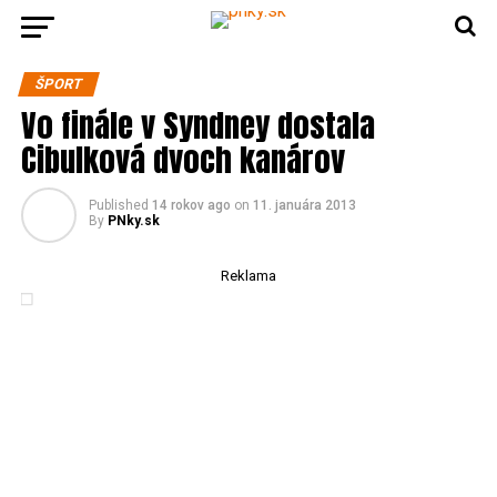
ŠPORT
Vo finále v Syndney dostala
Cibulková dvoch kanárov
Published
14 rokov ago
on
11. januára 2013
By
PNky.sk
Reklama