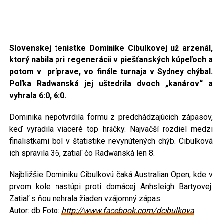
Slovenskej tenistke Dominike Cibulkovej už arzenál,
ktorý nabila pri regenerácii v piešťanských kúpeľoch a
potom v príprave
, vo finále turnaja v Sydney chýbal.
Poľka Radwanská jej uštedrila dvoch „kanárov“ a
vyhrala 6:0, 6:0.
Dominika nepotvrdila formu z predchádzajúcich zápasov,
keď vyradila viaceré top hráčky. Najväčší rozdiel medzi
finalistkami bol v štatistike nevynútených chýb. Cibulková
ich spravila 36, zatiaľ čo Radwanská len 8.
Najbližšie Dominiku Cibulkovú čaká Australian Open, kde v
prvom kole nastúpi proti domácej Anhsleigh Bartyovej.
Zatiaľ s ňou nehrala žiaden vzájomný zápas.
Autor: db Foto:
http://www.facebook.com/dcibulkova