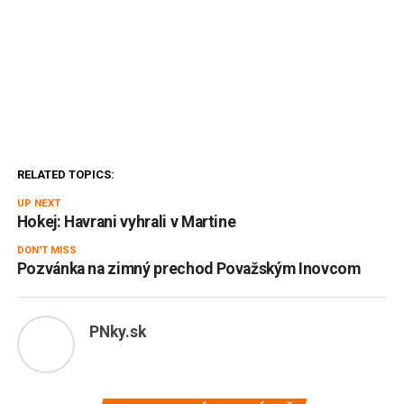
RELATED TOPICS:
UP NEXT
Hokej: Havrani vyhrali v Martine
DON'T MISS
Pozvánka na zimný prechod Považským Inovcom
PNky.sk