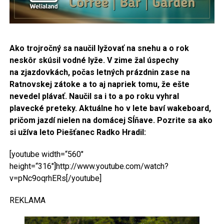
Ako trojročný sa naučil lyžovať na snehu a o rok
neskôr skúsil vodné lyže. V zime žal úspechy
na
zjazdovkách, počas letných prázdnin
zase na
Ratnovskej zátoke a to aj napriek tomu, že ešte
nevedel plávať. Naučil sa i to a po roku vyhral
plavecké preteky. Aktuálne ho v lete baví wakeboard,
pričom jazdí nielen na domácej Sĺňave. Pozrite sa ako
si užíva leto Piešťanec Radko Hradil:
[youtube width=“560″
height=“316″]http://www.youtube.com/watch?
v=pNc9oqrhERs[/youtube]
REKLAMA