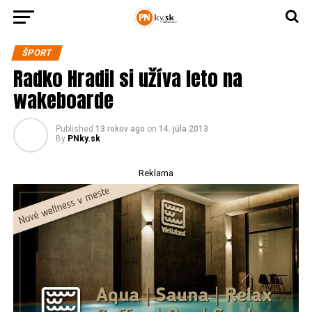
ŠPORT
Radko Hradil si užíva leto na
wakeboarde
Published
13 rokov ago
on
14. júla 2013
By
PNky.sk
Reklama