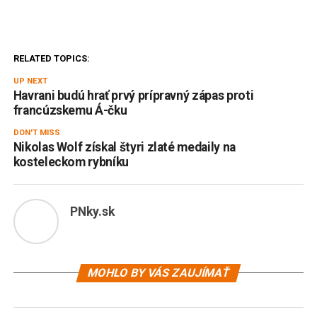
RELATED TOPICS:
UP NEXT
Havrani budú hrať prvý prípravný zápas proti
francúzskemu Á-čku
DON'T MISS
Nikolas Wolf získal štyri zlaté medaily na
kosteleckom rybníku
PNky.sk
MOHLO BY VÁS ZAUJÍMAŤ