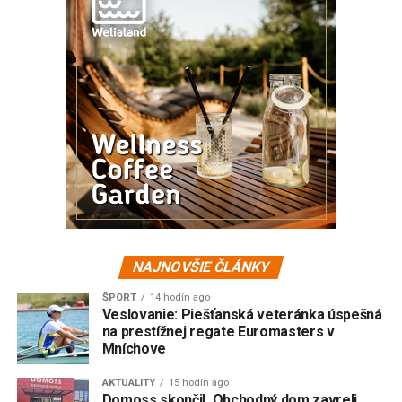
NAJNOVŠIE ČLÁNKY
ŠPORT
14 hodín ago
Veslovanie: Piešťanská veteránka úspešná
na prestížnej regate Euromasters v
Mníchove
AKTUALITY
15 hodín ago
Domoss skončil. Obchodný dom zavreli,