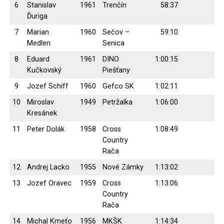
6
Stanislav
1961
Trenčín
58:37
Ďuriga
7
Marian
1960
Sečov –
59:10
Medlen
Senica
8
Eduard
1961
DINO
1:00:15
Kučkovský
Piešťany
9
Jozef Schiff
1960
Gefco SK
1:02:11
10
Miroslav
1949
Petržalka
1:06:00
Kresánek
11
Peter Dolák
1958
Cross
1:08:49
Country
Rača
12
Andrej Lacko
1955
Nové Zámky
1:13:02
13
Jozef Oravec
1959
Cross
1:13:06
Country
Rača
14
Michal Kmeťo
1956
MKŠK
1:14:34