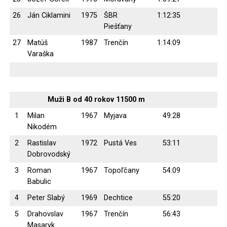
26
Ján Ciklamini
1975
ŠBR
1:12:35
Piešťany
27
Matúš
1987
Trenčín
1:14:09
Varaška
Muži B od 40 rokov 11500 m
1
Milan
1967
Myjava
49:28
Nikodém
2
Rastislav
1972
Pustá Ves
53:11
Dobrovodský
3
Roman
1967
Topoľčany
54:09
Babulic
4
Peter Slabý
1969
Dechtice
55:20
5
Drahovslav
1967
Trenčín
56:43
Masaryk