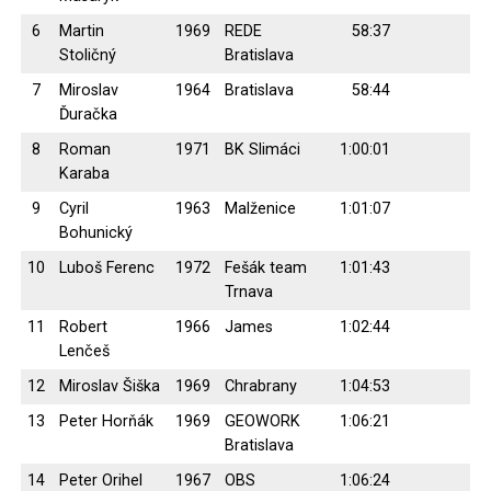
6
Martin
1969
REDE
58:37
Stoličný
Bratislava
7
Miroslav
1964
Bratislava
58:44
Ďuračka
8
Roman
1971
BK Slimáci
1:00:01
Karaba
9
Cyril
1963
Malženice
1:01:07
Bohunický
10
Luboš Ferenc
1972
Fešák team
1:01:43
Trnava
11
Robert
1966
James
1:02:44
Lenčeš
12
Miroslav Šiška
1969
Chrabrany
1:04:53
13
Peter Horňák
1969
GEOWORK
1:06:21
Bratislava
14
Peter Orihel
1967
OBS
1:06:24