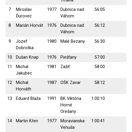
Trnava
7
Miroslav
1977
Dubnica nad
56:05
Ďurovec
Váhom
8
Marián Horvát
1976
Dubnica nad
56:12
Váhom
9
Jozef
1980
Malé Bezany
56:30
Dobrotka
10
Dušan Knap
1976
Piešťany
57:00
11
Michal
1981
Zažiť
58:00
Jakubec
12
Michal
1987
OŠK Zavar
58:12
Horváth
13
Eduard Blaža
1991
BK Viktória
1:00:10
Horné
Orešany
14
Martin Křen
1977
Moravianska
1:00:41
Venuša