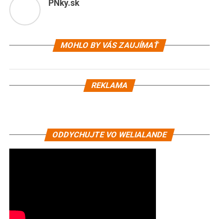
PNky.sk
MOHLO BY VÁS ZAUJÍMAŤ
REKLAMA
ODDYCHUJTE VO WELIALANDE