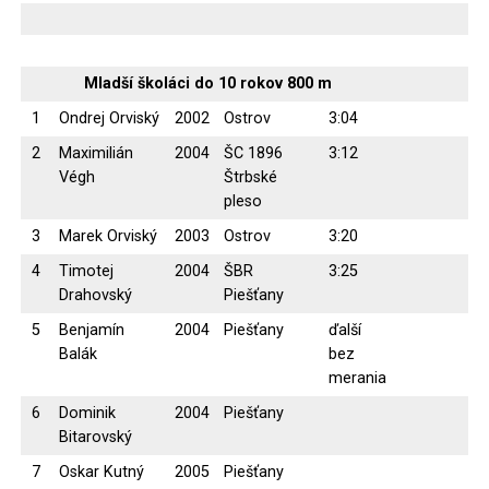
Mladší školáci do 10 rokov 800 m
1
Ondrej Orviský
2002
Ostrov
3:04
2
Maximilián
2004
ŠC 1896
3:12
Végh
Štrbské
pleso
3
Marek Orviský
2003
Ostrov
3:20
4
Timotej
2004
ŠBR
3:25
Drahovský
Piešťany
5
Benjamín
2004
Piešťany
ďalší
Balák
bez
merania
6
Dominik
2004
Piešťany
Bitarovský
7
Oskar Kutný
2005
Piešťany