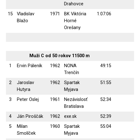
Drahovce
15
Vladislav
1971
BK Viktória
1:07:06
Blažo
Horné
Orešany
Muži C od 50 rokov 11500 m
1
Ervin Páleník
1962
NONA
49:15
Trenčín
2
Jaroslav
1962
Spartak
51:55
Hutyra
Myjava
3
Peter Oslej
1961
Nezávislosť
52:34
Bratislava
4
Ján Piroščák
1962
exe.sk
52:39
5
Milan
1960
Spartak
55:04
Smolíček
Myjava