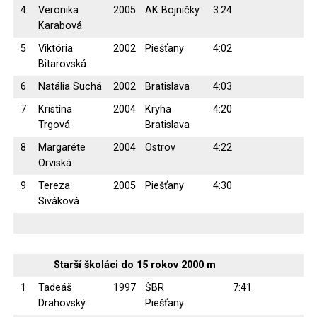
4
Veronika
2005
AK Bojničky
3:24
Karabová
5
Viktória
2002
Piešťany
4:02
Bitarovská
6
Natália Suchá
2002
Bratislava
4:03
7
Kristína
2004
Kryha
4:20
Trgová
Bratislava
8
Margaréte
2004
Ostrov
4:22
Orviská
9
Tereza
2005
Piešťany
4:30
Siváková
Starší školáci do 15 rokov 2000 m
1
Tadeáš
1997
ŠBR
7:41
Drahovský
Piešťany