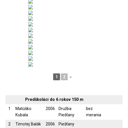
1
2
►
Predškoláci do 6 rokov 150 m
1
Matúško
2006
Družba
bez
Kubala
Piešťany
merania
2
Timotej Balák
2006
Piešťany