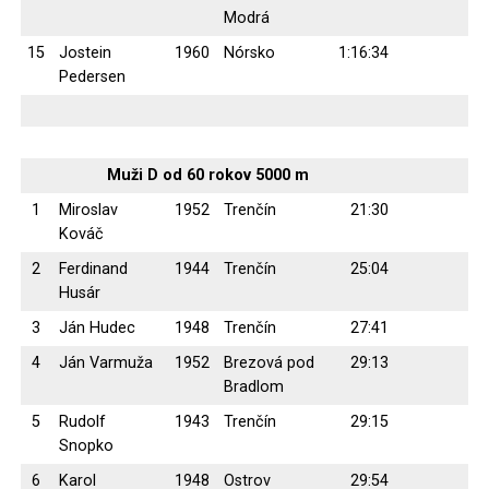
Modrá
15
Jostein
1960
Nórsko
1:16:34
Pedersen
Muži D od 60 rokov 5000 m
1
Miroslav
1952
Trenčín
21:30
Kováč
2
Ferdinand
1944
Trenčín
25:04
Husár
3
Ján Hudec
1948
Trenčín
27:41
4
Ján Varmuža
1952
Brezová pod
29:13
Bradlom
5
Rudolf
1943
Trenčín
29:15
Snopko
6
Karol
1948
Ostrov
29:54