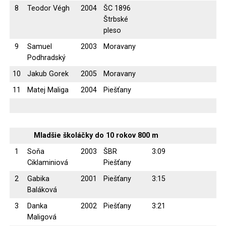
8
Teodor Végh
2004
ŠC 1896
Štrbské
pleso
9
Samuel
2003
Moravany
Podhradský
10
Jakub Gorek
2005
Moravany
11
Matej Maliga
2004
Piešťany
Mladšie školáčky do 10 rokov 800 m
1
Soňa
2003
ŠBR
3:09
Ciklaminiová
Piešťany
2
Gabika
2001
Piešťany
3:15
Baláková
3
Danka
2002
Piešťany
3:21
Maligová