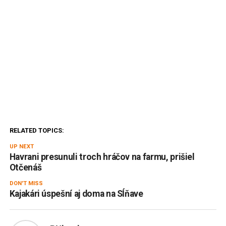
RELATED TOPICS:
UP NEXT
Havrani presunuli troch hráčov na farmu, prišiel
Otčenáš
DON'T MISS
Kajakári úspešní aj doma na Sĺňave