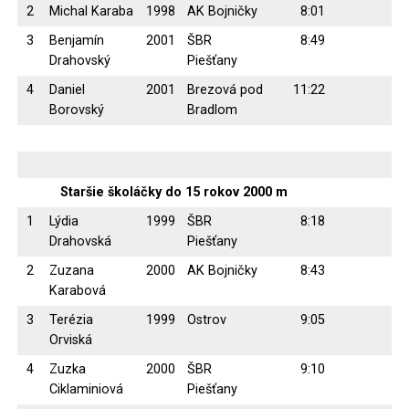
2
Michal Karaba
1998
AK Bojničky
8:01
3
Benjamín
2001
ŠBR
8:49
Drahovský
Piešťany
4
Daniel
2001
Brezová pod
11:22
Borovský
Bradlom
Staršie školáčky do 15 rokov 2000 m
1
Lýdia
1999
ŠBR
8:18
Drahovská
Piešťany
2
Zuzana
2000
AK Bojničky
8:43
Karabová
3
Terézia
1999
Ostrov
9:05
Orviská
4
Zuzka
2000
ŠBR
9:10
Ciklaminiová
Piešťany