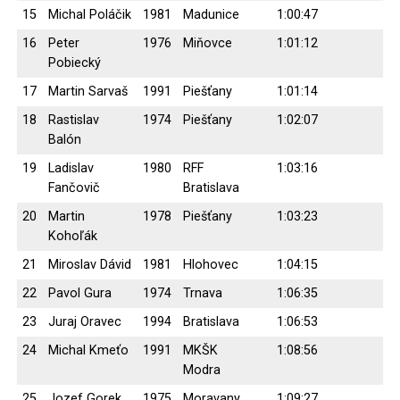
15
Michal Poláčik
1981
Madunice
1:00:47
16
Peter
1976
Miňovce
1:01:12
Pobiecký
17
Martin Sarvaš
1991
Piešťany
1:01:14
18
Rastislav
1974
Piešťany
1:02:07
Balón
19
Ladislav
1980
RFF
1:03:16
Fančovič
Bratislava
20
Martin
1978
Piešťany
1:03:23
Kohoľák
21
Miroslav Dávid
1981
Hlohovec
1:04:15
22
Pavol Gura
1974
Trnava
1:06:35
23
Juraj Oravec
1994
Bratislava
1:06:53
24
Michal Kmeťo
1991
MKŠK
1:08:56
Modra
25
Jozef Gorek
1975
Moravany
1:09:27