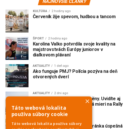
NAJNOVŠIE ČLÁNKY
KULTÚRA
2 hodiny ago
Červeník žije spevom, hudbou a tancom
ŠPORT
2 hodiny ago
Karolina Valko potvrdila svoje kvality na
majstrovstvách Európy juniorov v
diaľkovom plávaní
AKTUALITY
1 deň ago
Ako funguje PMJ? Polícia pozýva na deň
otvorených dverí
AKTUALITY
2 dni ago
Do Piešťan mieria opäť Citroëny. Uvidíte aj
×
dvojmotorovú „kačicu“, ktorá mieri na Rally
Táto webová lokalita
Dakar Classic
používa súbory cookie
ŠPORT
3 dni ago
Táto webová lokalita používa súbory
Veslovanie: Piešťanská veteránka úspešná