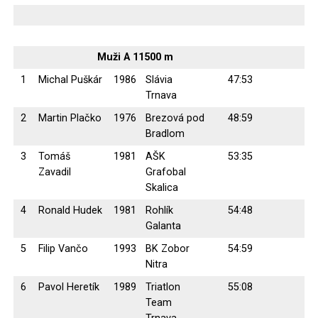
Muži A 11500 m
1
Michal Puškár
1986
Slávia
47:53
Trnava
2
Martin Plačko
1976
Brezová pod
48:59
Bradlom
3
Tomáš
1981
AŠK
53:35
Zavadil
Grafobal
Skalica
4
Ronald Hudek
1981
Rohlík
54:48
Galanta
5
Filip Vančo
1993
BK Zobor
54:59
Nitra
6
Pavol Heretík
1989
Triatlon
55:08
Team