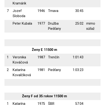
Kramárik
7
Jozef
1946
Trnava
30:45
Sloboda
Peter Kubala
1977
Družba
25:02
mimo
Piešťany
súťaž
Ženy E 11500 m
1
Veronika
1987
Trenčín
1:01:43
Kováčová
2
Katarína
1981
Piešťany
1:03:23
Kovalčíková
Ženy F od 35 rokov 11500 m
1
Katarína
1975
ŠBR
57:04