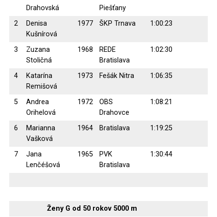
Drahovská
Piešťany
2
Denisa
1977
ŠKP Trnava
1:00:23
Kušnírová
3
Zuzana
1968
REDE
1:02:30
Stoličná
Bratislava
4
Katarína
1973
Fešák Nitra
1:06:35
Remišová
5
Andrea
1972
OBS
1:08:21
Orihelová
Drahovce
6
Marianna
1964
Bratislava
1:19:25
Vašková
7
Jana
1965
PVK
1:30:44
Lenčéšová
Bratislava
Ženy G od 50 rokov 5000 m