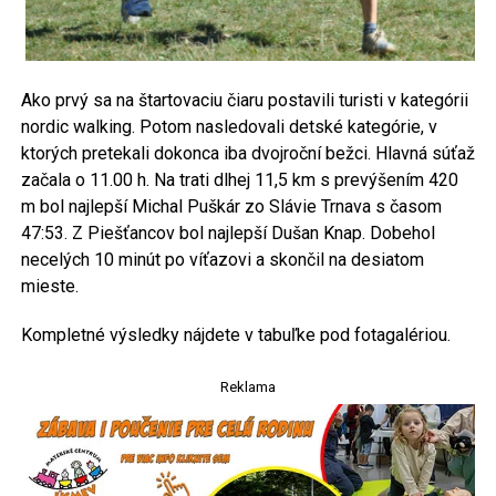
Ako prvý sa na štartovaciu čiaru postavili turisti v kategórii
nordic walking. Potom nasledovali detské kategórie, v
ktorých pretekali dokonca iba dvojroční bežci. Hlavná súťaž
začala o 11.00 h. Na trati dlhej 11,5 km s prevýšením 420
m bol najlepší Michal Puškár zo Slávie Trnava s časom
47:53. Z Piešťancov bol najlepší Dušan Knap. Dobehol
necelých 10 minút po víťazovi a skončil na desiatom
mieste.
Kompletné výsledky nájdete v tabuľke pod fotagalériou.
Reklama