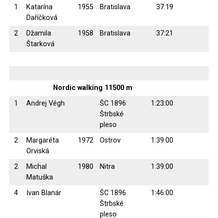
1
Katarína
1955
Bratislava
37:19
Daříčková
2
Džamila
1958
Bratislava
37:21
Štarková
Nordic walking 11500 m
1
Andrej Végh
ŠC 1896
1:23:00
Štrbské
pleso
2
Margaréta
1972
Ostrov
1:39:00
Orviská
2
Michal
1980
Nitra
1:39:00
Matuška
4
Ivan Blanár
ŠC 1896
1:46:00
Štrbské
pleso