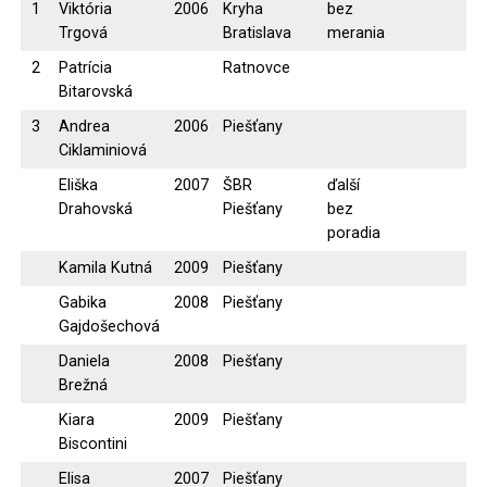
1
Viktória
2006
Kryha
bez
Trgová
Bratislava
merania
2
Patrícia
Ratnovce
Bitarovská
3
Andrea
2006
Piešťany
Ciklaminiová
Eliška
2007
ŠBR
ďalší
Drahovská
Piešťany
bez
poradia
Kamila Kutná
2009
Piešťany
Gabika
2008
Piešťany
Gajdošechová
Daniela
2008
Piešťany
Brežná
Kiara
2009
Piešťany
Biscontini
Elisa
2007
Piešťany